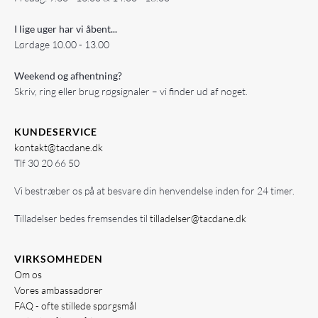
I lige uger har vi åbent...
Lørdage 10.00 - 13.00
Weekend og afhentning?
Skriv, ring eller brug røgsignaler – vi finder ud af noget.
KUNDESERVICE
kontakt@tacdane.dk
Tlf
30 20 66 50
Vi bestræber os på at besvare din henvendelse inden for 24 timer.
Tilladelser bedes fremsendes til
tilladelser@tacdane.dk
VIRKSOMHEDEN
Om os
Vores ambassadører
FAQ - ofte stillede spørgsmål