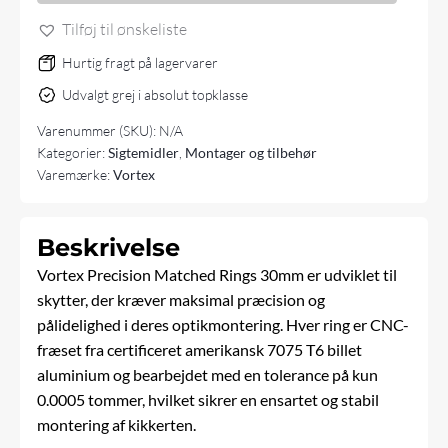
antal
Tilføj til ønskeliste
Hurtig fragt på lagervarer
Udvalgt grej i absolut topklasse
Varenummer (SKU):
N/A
Kategorier:
Sigtemidler
,
Montager og tilbehør
Varemærke:
Vortex
Beskrivelse
Vortex Precision Matched Rings 30mm er udviklet til
skytter, der kræver maksimal præcision og
pålidelighed i deres optikmontering.
Hver ring er CNC-
fræset fra certificeret amerikansk 7075 T6 billet
aluminium og bearbejdet med en tolerance på kun
0.0005 tommer, hvilket sikrer en ensartet og stabil
montering af kikkerten.