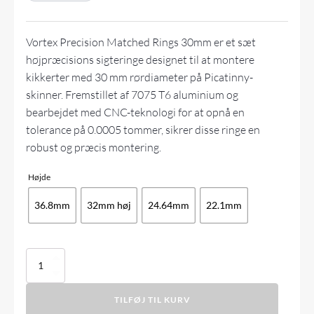
Vortex Precision Matched Rings 30mm er et sæt
højpræcisions sigteringe designet til at montere
kikkerter med 30 mm rørdiameter på Picatinny-
skinner.
Fremstillet af 7075 T6 aluminium og
bearbejdet med CNC-teknologi for at opnå en
tolerance på 0.0005 tommer, sikrer disse ringe en
robust og præcis montering.
Højde
36.8mm
32mm høj
24.64mm
22.1mm
Vortex
Precision
Matched
TILFØJ TIL KURV
Rings
30mm