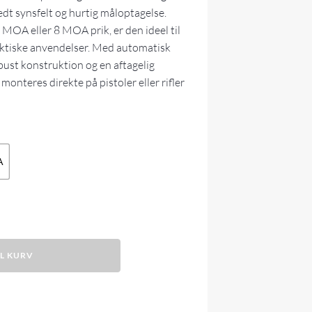
redt synsfelt og hurtig måloptagelse.
MOA eller 8 MOA prik, er den ideel til
ktiske anvendelser. Med automatisk
ust konstruktion og en aftagelig
onteres direkte på pistoler eller rifler
A
IL KURV