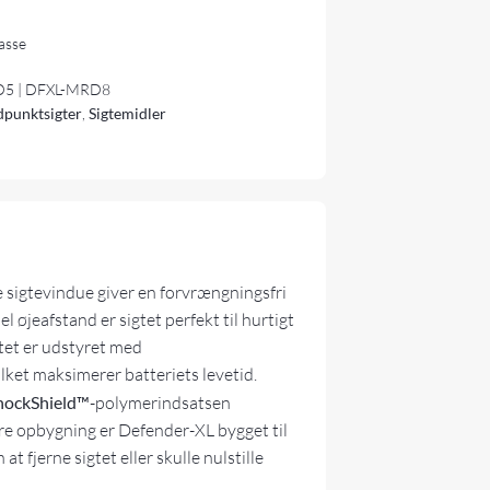
lasse
5 | DFXL-MRD8
punktsigter
,
Sigtemidler
e sigtevindue giver en forvrængningsfri
 øjeafstand er sigtet perfekt til hurtigt
igtet er udstyret med
lket maksimerer batteriets levetid.
hockShield™
-polymerindsatsen
re opbygning er Defender-XL bygget til
t fjerne sigtet eller skulle nulstille