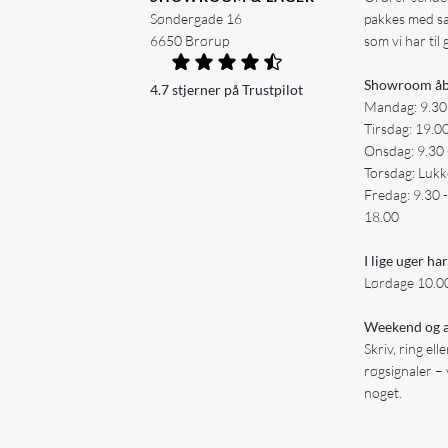
Søndergade 16
pakkes med s
6650 Brørup
som vi har til 
Showroom åb
4.7 stjerner på Trustpilot
Mandag: 9.30
Tirsdag: 19.0
Onsdag: 9.30 
Torsdag: Lukk
Fredag: 9.30 
18.00
I lige uger har
Lørdage 10.00
Weekend og a
Skriv, ring ell
røgsignaler – 
noget.