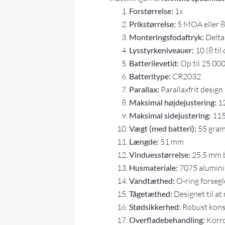
Forstørrelse:
1x
Prikstørrelse:
5 MOA eller 
Monteringsfodaftryk:
Delta
Lysstyrkeniveauer:
10 (8 til 
Batterilevetid:
Op til 25.000
Batteritype:
CR2032
Parallax:
Parallaxfrit design
Maksimal højdejustering:
1
Maksimal sidejustering:
11
Vægt (med batteri):
55 gra
Længde:
51 mm
Vinduesstørrelse:
25,5 mm b
Husmateriale:
7075 alumin
Vandtæthed:
O-ring forsegl
Tågetæthed:
Designet til a
Stødsikkerhed:
Robust konst
Overfladebehandling:
Korro