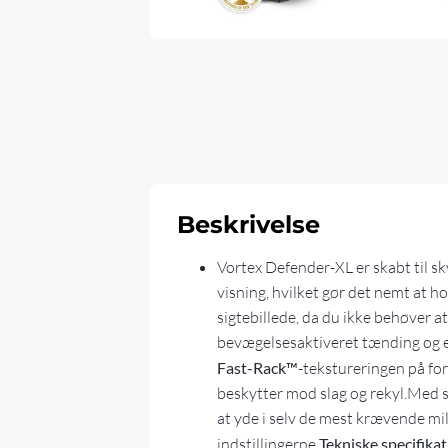
Beskrivelse
Vortex Defender-XL er skabt til s
visning, hvilket gør det nemt at h
sigtebillede, da du ikke behøver at
bevægelsesaktiveret tænding og en
Fast-Rack™
-tekstureringen på fo
beskytter mod slag og rekyl.Med s
at yde i selv de mest krævende milj
indstillingerne.
Tekniske specifikat