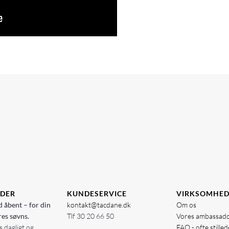
IDER
KUNDESERVICE
VIRKSOMHE
d åbent – for din
kontakt@tacdane.dk
Om os
res søvns.
Tlf
30 20 66 50
Vores ambassad
 dagligt og
FAQ - ofte stille