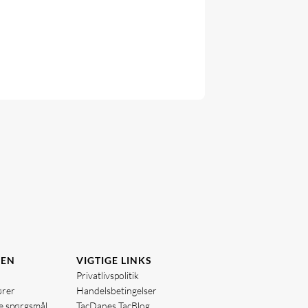
DEN
VIGTIGE LINKS
Privatlivspolitik
ører
Handelsbetingelser
de spørgsmål
TacDanes TacBlog