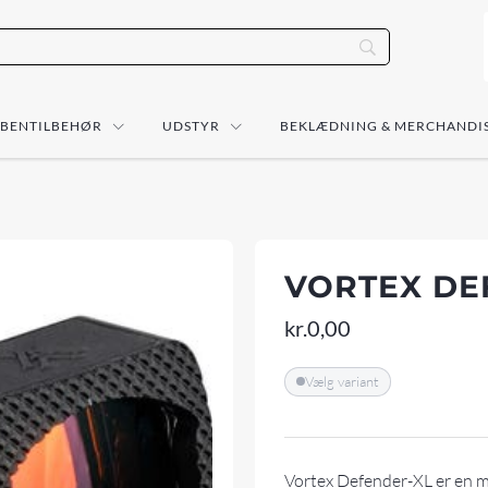
ÅBENTILBEHØR
UDSTYR
BEKLÆDNING & MERCHANDI
VORTEX DE
kr.
0,00
Vælg variant
Vortex Defender-XL er en m