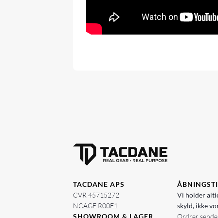
TACDANE APS
ÅBNINGST
CVR 45715272
Vi holder alti
NCAGE R00E1
skyld, ikke vo
SHOWROOM & LAGER
Ordrer sendes