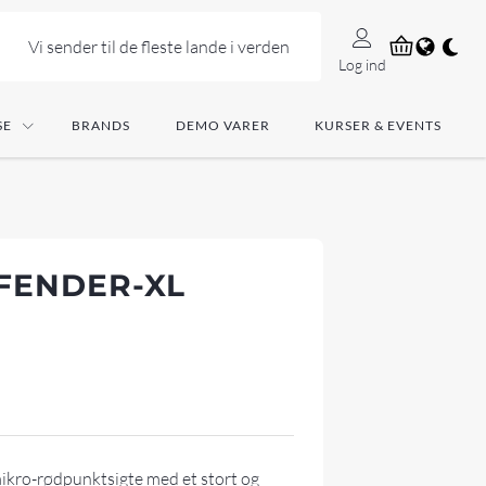
Vi sender til de fleste lande i verden
Log ind
SE
BRANDS
DEMO VARER
KURSER & EVENTS
FENDER-XL
ikro-rødpunktsigte med et stort og