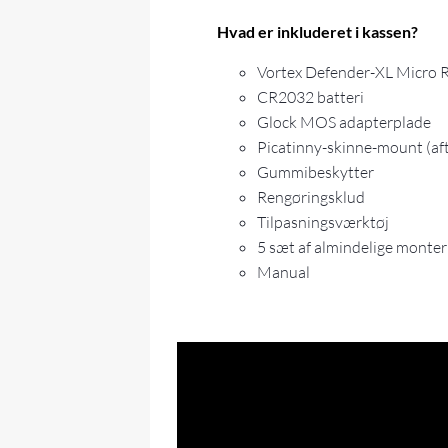
Hvad er inkluderet i kassen?
Vortex Defender-XL Micro
CR2032 batteri
Glock MOS adapterplade
Picatinny-skinne-mount (aft
Gummibeskytter
Rengøringsklud
Tilpasningsværktøj
5 sæt af almindelige monte
Manual