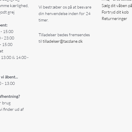
amme kærlighed,
Sælg dit våben p
Vi bestræber os på at besvare
godt grej
Fortryd dit køb
din henvendelse inden for 24
Returneringer
timer.
ent:
 - 15.00
Tilladelser bedes fremsendes
0 - 23.00
til
tilladelser@tacdane.dk
- 15.00
et
- 13.00 & 14.00 -
 vi åbent...
 - 13.00
fhentning?
er brug
vi finder ud af