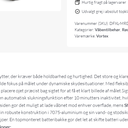
Hurtig fragt på lagervarer
Udvalgt grej i absolut topk
Varenummer (SKU):
DFXL-MRD
Kategorier:
Våbentilbehør
,
Rød
Varemærke:
Vortex
kytter, der kræver både holdbarhed og hurtighed. Det store og klar
olde fokus på målet under dynamiske skydesituationer. Med fleksibel
 placere øjet præcist bag sigtet for at få et klart billede af målet.S
 automatisk slukningsfunktion efter 10 minutters inaktivitet, hvi
rsiden gør det muligt at lade våbnet mod enhver overflade, mens
S
in robuste konstruktion i 7075-aluminium og sin vand- og stødsik
øer. En topmonteret batteribakke gør det let at skifte batteri uden a
ioner: