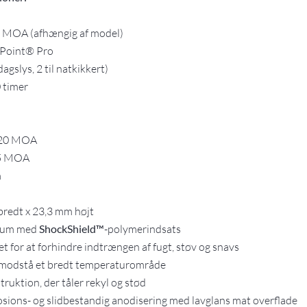
8 MOA (afhængig af model)
Point® Pro
dagslys, 2 til natkikkert)
 timer
20 MOA
5 MOA
m
redt x 23,3 mm højt
ium med
ShockShield™
-polymerindsats
et for at forhindre indtrængen af fugt, støv og snavs
t modstå et bredt temperaturområde
ruktion, der tåler rekyl og stød
sions- og slidbestandig anodisering med lavglans mat overflade