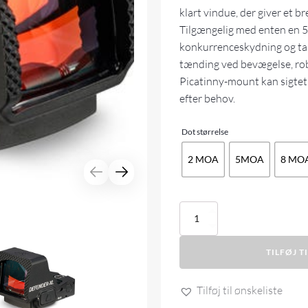
klart vindue, der giver et b
Tilgængelig med enten en 5 
konkurrenceskydning og ta
tænding ved bevægelse, rob
Picatinny-mount kan sigtet m
efter behov.
Dot størrelse
2 MOA
5MOA
8 MO
Vortex
Defender-
XL
TILFØJ T
antal
Tilføj til ønskeliste