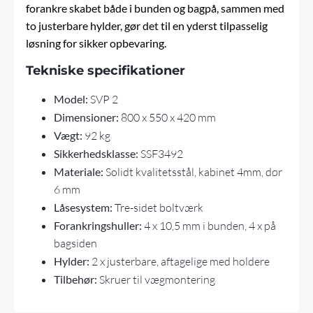
forankre skabet både i bunden og bagpå, sammen med
to justerbare hylder, gør det til en yderst tilpasselig
løsning for sikker opbevaring.
Tekniske specifikationer
Model:
SVP 2
Dimensioner:
800 x 550 x 420 mm
Vægt:
92 kg
Sikkerhedsklasse:
SSF3492
Materiale:
Solidt kvalitetsstål, kabinet 4mm, dør
6 mm
Låsesystem:
Tre-sidet boltværk
Forankringshuller:
4 x 10,5 mm i bunden, 4 x på
bagsiden
Hylder:
2 x justerbare, aftagelige med holdere
Tilbehør:
Skruer til vægmontering