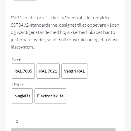
SVP 2 er et større, sikkert våbenskab, der opfylder
SSF3492-standarderne, designet til at opbevare
våben
og værdigenstande med høj sikkerhed. Skabet har to
justerbare hylder, solidt stålkonstruktion og et robust
låsesystem.
Farve
RAL 7035
RAL 7021
Valgfri RAL
Låstype
Nøglelås
Elektronisk lås
Våbenskab
SVP
2