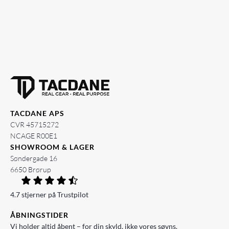
TACDANE APS
CVR 45715272
NCAGE R00E1
SHOWROOM & LAGER
Søndergade 16
6650 Brørup
4.7 stjerner på Trustpilot
ÅBNINGSTIDER
Vi holder altid åbent – for din skyld, ikke vores søvns.