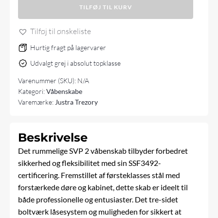
TILFØJ TIL KURV
SSF3492
antal
Tilføj til ønskeliste
Hurtig fragt på lagervarer
Udvalgt grej i absolut topklasse
Varenummer (SKU):
N/A
Kategori:
Våbenskabe
Varemærke:
Justra Trezory
Beskrivelse
Det rummelige SVP 2 våbenskab tilbyder forbedret
sikkerhed og fleksibilitet med sin SSF3492-
certificering. Fremstillet af førsteklasses stål med
forstærkede døre og kabinet, dette skab er ideelt til
både professionelle og entusiaster. Det tre-sidet
boltværk låsesystem og muligheden for sikkert at