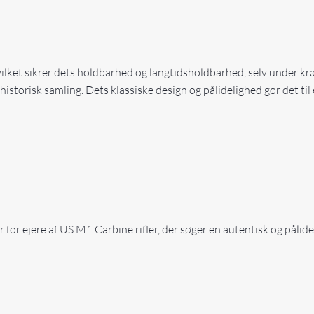
hvilket sikrer dets holdbarhed og langtidsholdbarhed, selv under 
 historisk samling. Dets klassiske design og pålidelighed gør det ti
r for ejere af US M1 Carbine rifler, der søger en autentisk og pålid