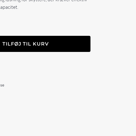
apacitet.
TILFØJ TIL KURV
sse