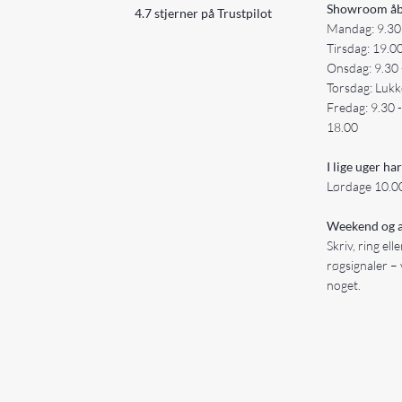
Showroom åb
4.7 stjerner på Trustpilot
Mandag: 9.30
Tirsdag: 19.0
Onsdag: 9.30 
Torsdag: Lukk
Fredag: 9.30 
18.00
I lige uger har
Lørdage 10.00
Weekend og a
Skriv, ring ell
røgsignaler – 
noget.