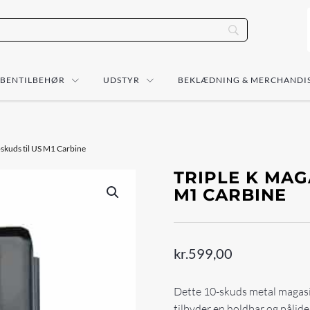
ÅBENTILBEHØR
UDSTYR
BEKLÆDNING & MERCHANDI
-skuds til US M1 Carbine
TRIPLE K MAG
M1 CARBINE
kr.
599,00
Dette 10-skuds metal magasin
tilbyder en holdbar og pålidel