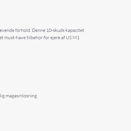
krævende forhold. Denne 10-skuds kapacitet
l et must-have tilbehør for ejere af US M1
elig magasinløsning.