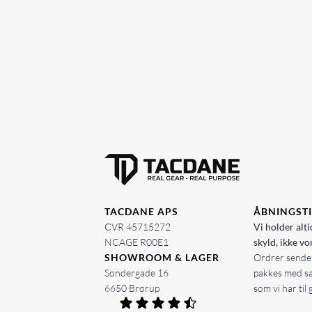
TACDANE APS
ÅBNINGST
CVR 45715272
Vi holder alti
NCAGE R00E1
skyld, ikke vo
SHOWROOM & LAGER
Ordrer sendes
Søndergade 16
pakkes med s
6650 Brørup
som vi har til 