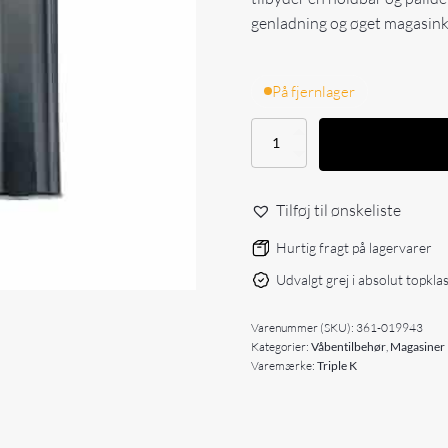
genladning og øget magasink
På fjernlager
Triple
K
magasin
10-
Tilføj til ønskeliste
skuds
til
Hurtig fragt på lagervarer
US
M1
Udvalgt grej i absolut topkla
Carbine
antal
Varenummer (SKU):
361-019943
Kategorier:
Våbentilbehør
,
Magasiner
Varemærke:
Triple K