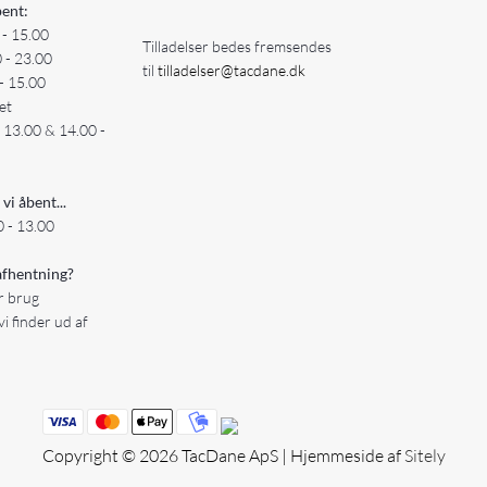
ent:
 - 15.00
Tilladelser bedes fremsendes
0 - 23.00
til
tilladelser@tacdane.dk
- 15.00
et
- 13.00 & 14.00 -
 vi åbent...
 - 13.00
fhentning?
er brug
vi finder ud af
Copyright © 2026 TacDane ApS | Hjemmeside af
Sitely