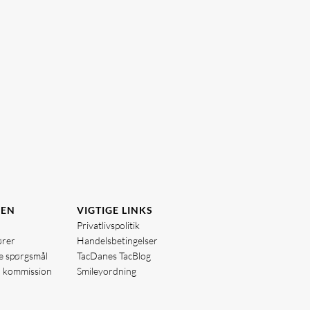
DEN
VIGTIGE LINKS
Privatlivspolitik
ører
Handelsbetingelser
de spørgsmål
TacDanes TacBlog
å kommission
Smileyordning