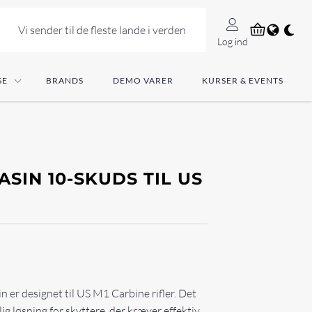
Vi sender til de fleste lande i verden
Log ind
SE
BRANDS
DEMO VARER
KURSER & EVENTS
ASIN 10-SKUDS TIL US
 er designet til US M1 Carbine rifler. Det
ig løsning for skyttere, der kræver effektiv