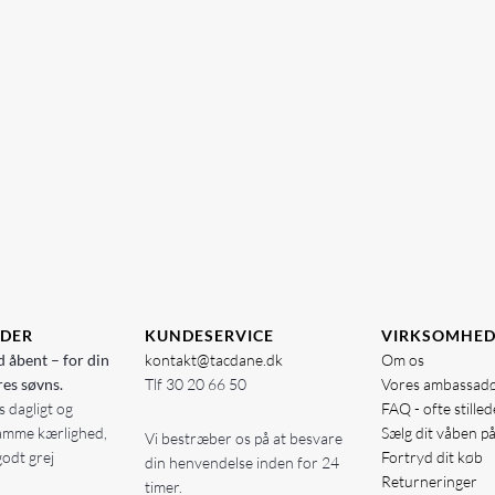
IDER
KUNDESERVICE
VIRKSOMHE
d åbent – for din
kontakt@tacdane.dk
Om os
res søvns.
Tlf
30 20 66 50
Vores ambassad
 dagligt og
FAQ - ofte stille
amme kærlighed,
Sælg dit våben p
Vi bestræber os på at besvare
godt grej
Fortryd dit køb
din henvendelse inden for 24
Returneringer
timer.