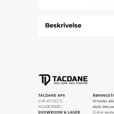
Beskrivelse
TACDANE APS
ÅBNINGST
CVR 45715272
Vi holder alti
NCAGE R00E1
skyld, ikke vo
SHOWROOM & LAGER
Ordrer sendes