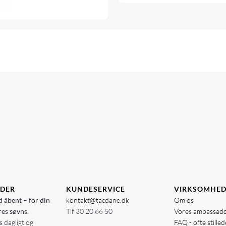
IDER
KUNDESERVICE
VIRKSOMHE
d åbent – for din
kontakt@tacdane.dk
Om os
res søvns.
Tlf
30 20 66 50
Vores ambassad
 dagligt og
FAQ - ofte stille