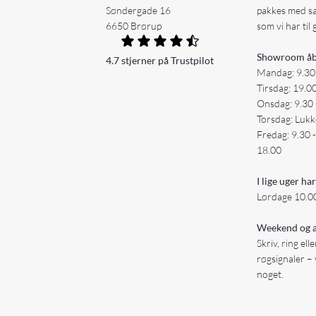
Søndergade 16
pakkes med s
6650 Brørup
som vi har til 
Showroom åb
4.7 stjerner på Trustpilot
Mandag: 9.30
Tirsdag: 19.0
Onsdag: 9.30 
Torsdag: Lukk
Fredag: 9.30 
18.00
I lige uger har
Lørdage 10.00
Weekend og a
Skriv, ring ell
røgsignaler – 
noget.