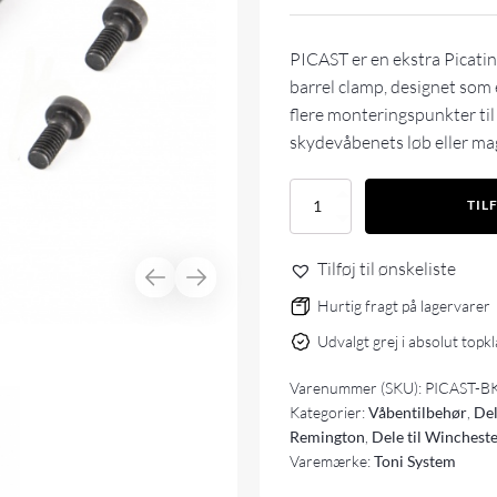
PICAST er en ekstra Picatin
barrel clamp, designet som 
flere monteringspunkter til t
skydevåbenets løb eller ma
Toni
TIL
System
Picatinny
for
Tilføj til ønskeliste
Tactical
barrel
Hurtig fragt på lagervarer
clamp
Udvalgt grej i absolut topk
antal
Varenummer (SKU):
PICAST-B
Kategorier:
Våbentilbehør
,
Del
Remington
,
Dele til Winchest
Varemærke:
Toni System