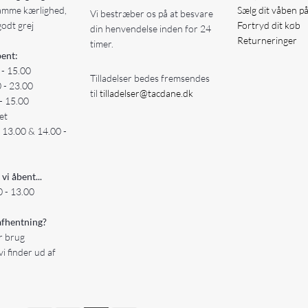
amme kærlighed,
Sælg dit våben p
Vi bestræber os på at besvare
godt grej
Fortryd dit køb
din henvendelse inden for 24
Returneringer
timer.
ent:
 - 15.00
Tilladelser bedes fremsendes
0 - 23.00
til
tilladelser@tacdane.dk
- 15.00
et
- 13.00 & 14.00 -
 vi åbent...
 - 13.00
fhentning?
er brug
vi finder ud af