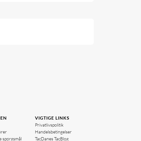
DEN
VIGTIGE LINKS
Privatlivspolitik
ører
Handelsbetingelser
de spørgsmål
TacDanes TacBlog