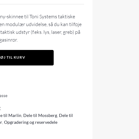
ny-skinnee til Toni Systems taktiske
en modulær udvidelse, så du kan tilføje
aktisk udstyr (f.eks. lys, laser, greb) på
gasinrør.
FØJ TIL KURV
lasse
K
e til Marlin
,
Dele til Mossberg
,
Dele til
er
,
Opgradering og reservedele