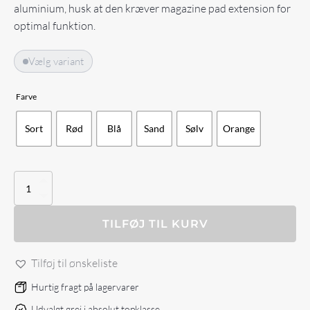
aluminium, husk at den kræver magazine pad extension for
optimal funktion.
Vælg variant
Farve
Sort
Rød
Blå
Sand
Sølv
Orange
Toni
System
Open
magwell
TILFØJ TIL KURV
for
Beretta
Tilføj til ønskeliste
92X
antal
Hurtig fragt på lagervarer
Udvalgt grej i absolut topklasse