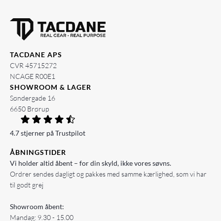
TACDANE APS
CVR 45715272
NCAGE R00E1
SHOWROOM & LAGER
Søndergade 16
6650 Brørup
4.7 stjerner på Trustpilot
ÅBNINGSTIDER
Vi holder altid åbent – for din skyld, ikke vores søvns.
Ordrer sendes dagligt og pakkes med samme kærlighed, som vi har
til godt grej
Showroom åbent:
Mandag: 9.30 - 15.00