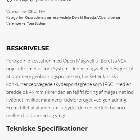
Varenummer (SKU):
N/A
Kategorier:
Opgradering og reservedele
,
Dele til Beretta
,
Våbentilbehør
Varemærke:
Toni System
BESKRIVELSE
Forøg din præstation med Open Magwell til Beretta 92X,
nøje udformet af Toni System. Denne magwell er designet til
at optimere genladningsprocessen, hvilket er kritisk i
konkurrenceprægede skydesportsgrene som IPSC. Med en
bredde på 49 mm sikrer den en fejlfri føring af magasinet ind
i våbnet, hvilket minimerer tidsforbruget ved genladning.
Fremstillet af aluminium, tilbyder den en perfekt balance
mellem holdbarhed og vægt.
Tekniske Specifikationer