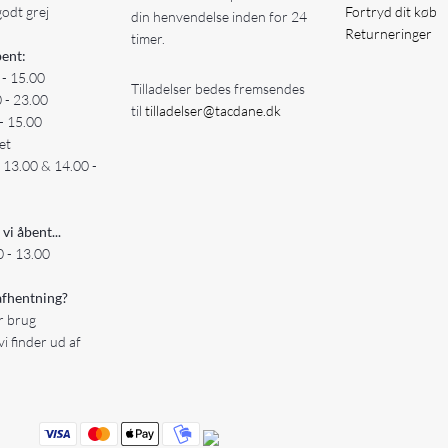
godt grej
Fortryd dit køb
din henvendelse inden for 24
Returneringer
timer.
ent:
 - 15.00
Tilladelser bedes fremsendes
0 - 23.00
til
tilladelser@tacdane.dk
- 15.00
et
- 13.00 & 14.00 -
 vi åbent...
 - 13.00
fhentning?
er brug
vi finder ud af