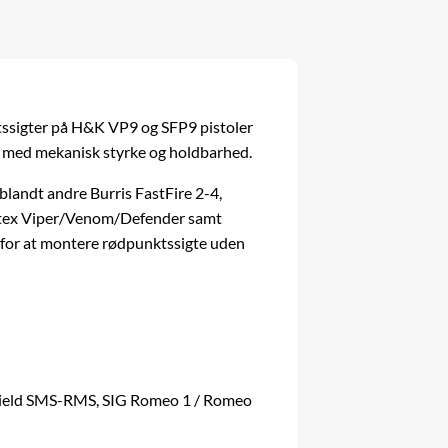
nktssigter på H&K VP9 og SFP9 pistoler
is med mekanisk styrke og holdbarhed.
landt andre Burris FastFire 2-4,
rtex Viper/Venom/Defender samt
 for at montere rødpunktssigte uden
 Shield SMS-RMS, SIG Romeo 1 / Romeo