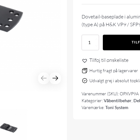
Dovetail-baseplade i alumi
(type A) på H&K VP9 / SFP9
Toni
TIL
System
Dovetail
base
Tilføj til ønskeliste
plate
for
Hurtig fragt på lagervarer
red
Udvalgt grej i absolut topk
dot
(type
Varenummer (SKU):
OPXVP9A
A)
for
Kategorier:
Våbentilbehør
,
Del
HK
Varemærke:
Toni System
VP9
antal