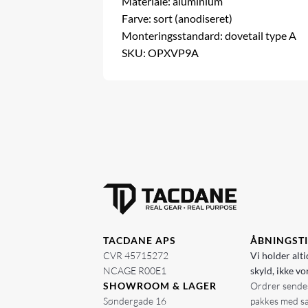
Materiale: aluminium
Farve: sort (anodiseret)
Monteringsstandard: dovetail type A
SKU: OPXVP9A
TACDANE APS
ÅBNINGST
CVR 45715272
Vi holder alti
NCAGE R00E1
skyld, ikke vo
SHOWROOM & LAGER
Ordrer sendes
Søndergade 16
pakkes med s