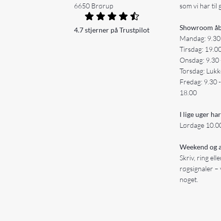
6650 Brørup
som vi har til 
Showroom åb
4.7 stjerner på Trustpilot
Mandag: 9.30
Tirsdag: 19.0
Onsdag: 9.30 
Torsdag: Lukk
Fredag: 9.30 
18.00
I lige uger har
Lørdage 10.00
Weekend og a
Skriv, ring ell
røgsignaler – 
noget.