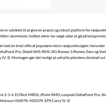
tem
er udviklet til at give en præcis og robust platform for rødpu
tillet i aluminium, hvilket sikrer lav vægt uden at gå på komprom
l med en bred vifte af populære micro rødpunktssigter, herunder b
ltaPoint Pro, Shield SMS-RMS, SIG Romeo 1/Romeo Zero og Vo
-3). Montagen gør det muligt at udnytte pistolens dovetail cut
stFire 2-3-4, EOTech MRDS, JPoint RMD, Leupold DeltaPoint Pro,
, Holosun HS407K-HS507K-EPS Carry (V-3)