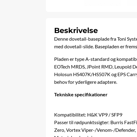
Beskrivelse
Denne dovetail-baseplade fra
Toni Sys
med dovetail-slide. Basepladen er frems
Pladen er type A-standard og kompatibe
EOTech MRDS, JPoint RMD, Leupold De
Holosun HS407K/HS507K og EPS Carry (V
behov for yderligere adaptere.
Tekniske specifikationer
Kompatibilitet: H&K VP9 / SFP9
Passer til rødpunktssigter: Burris Fa
Zero, Vortex Viper-/Venom-/Defender