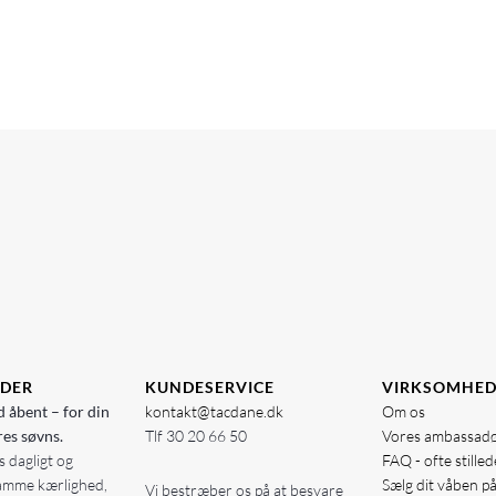
IDER
KUNDESERVICE
VIRKSOMHE
d åbent – for din
kontakt@tacdane.dk
Om os
res søvns.
Tlf
30 20 66 50
Vores ambassad
 dagligt og
FAQ - ofte stille
amme kærlighed,
Sælg dit våben p
Vi bestræber os på at besvare