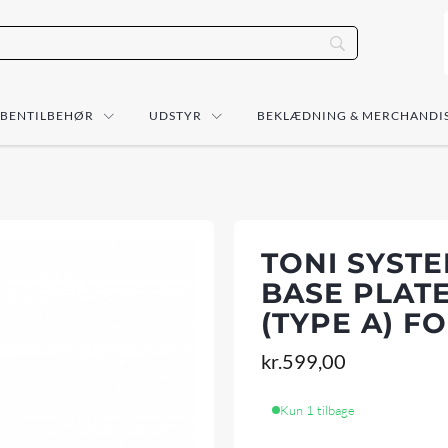
ÅBENTILBEHØR
UDSTYR
BEKLÆDNING & MERCHANDI
TONI SYST
BASE PLAT
(TYPE A) F
kr.
599,00
Kun 1 tilbage