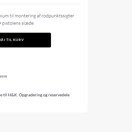
nium til montering af rødpunktssigter
 pistolens slæde.
FØJ TIL KURV
lasse
e til H&K
,
Opgradering og reservedele