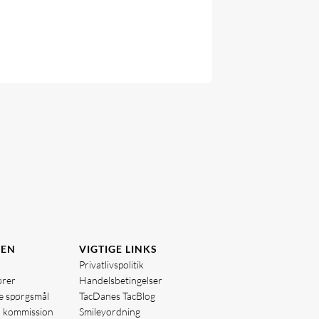
DEN
VIGTIGE LINKS
Privatlivspolitik
ører
Handelsbetingelser
de spørgsmål
TacDanes TacBlog
å kommission
Smileyordning