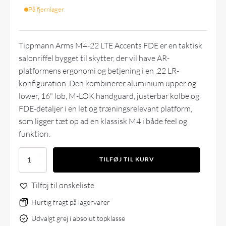
På fjernlager
Tippmann Arms M4-22 LTE Accents FDE er en taktisk
salonriffel bygget til skytter, der vil have AR-
platformens ergonomi og betjening i en .22 LR-
konfiguration. Den kombinerer aluminium upper og
lower, 16" løb, M-LOK handguard, justerbar kolbe og
FDE-detaljer i en let og træningsrelevant platform,
som ligger tæt op ad en klassisk M4 i både feel og
funktion.
Tippmann
TILFØJ TIL KURV
M4-
22
Tilføj til ønskeliste
LTE
.22LR
Hurtig fragt på lagervarer
Flat
Dark
Udvalgt grej i absolut topklasse
Earth