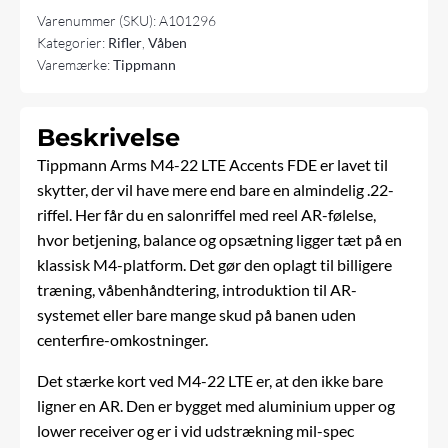
antal
Varenummer (SKU):
A101296
Kategorier:
Rifler
,
Våben
Varemærke:
Tippmann
Beskrivelse
Tippmann Arms M4-22 LTE Accents FDE er lavet til
skytter, der vil have mere end bare en almindelig .22-
riffel
. Her får du en salonriffel med reel AR-følelse,
hvor betjening, balance og opsætning ligger tæt på en
klassisk M4-platform. Det gør den oplagt til billigere
træning, våbenhåndtering, introduktion til AR-
systemet eller bare mange skud på banen uden
centerfire-omkostninger.
Det stærke kort ved M4-22 LTE er, at den ikke bare
ligner en AR. Den er bygget med aluminium upper og
lower receiver og er i vid udstrækning mil-spec