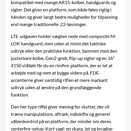
kompatibel med mange AR15-kolber, handguards og
sigter. Det giver en platform, som både føles rigtig i
hånden og giver langt bedre muligheder for tilpasning
end mange traditionelle .22-løsninger.
LTE-udgaven holder vægten nede med composite M-
LOK handguard, men uden at miste det taktiske
udtryk eller den praktiske funktion. Sammen med den
justerbare
kolbe
, Gen2-greb, flip-up sigter og en 16"
4150 stålløb får du en rimfire-platform, der er let at
arbejde med og nem at bygge videre på. FDE-
accenterne giver samtidig riflen et mere markant
udtryk uden at ændre på den grundlæggende
funktion.
Den her type riffel giver mening for skytter, der vil
træne manipulations, aftræk, målskifte og generel
våbenkontrol på en platform, der minder om deres
centerfire-setup. Kort sagt: en skarp, let og brugbar