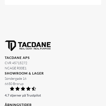
TACDANE APS
CVR 45715272
NCAGE R00E1
SHOWROOM & LAGER
Søndergade 16
6650 Brørup
4.7 stjerner på Trustpilot
ÅBNINGSTIDER