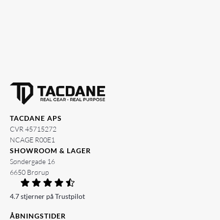
TACDANE APS
CVR 45715272
NCAGE R00E1
SHOWROOM & LAGER
Søndergade 16
6650 Brørup
4.7 stjerner på Trustpilot
ÅBNINGSTIDER