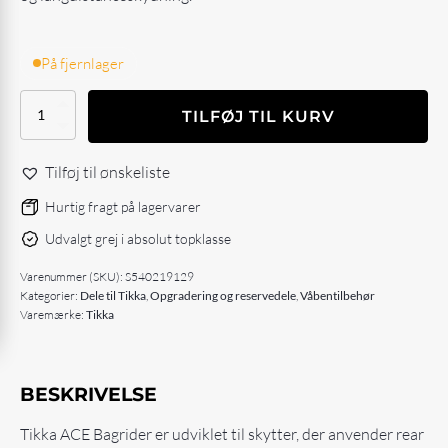
På fjernlager
Tikka
TILFØJ TIL KURV
ACE
bagrider
short
Tilføj til ønskeliste
antal
Hurtig fragt på lagervarer
Udvalgt grej i absolut topklasse
Varenummer (SKU):
S540219129
Kategorier:
Dele til Tikka
,
Opgradering og reservedele
,
Våbentilbehør
Varemærke:
Tikka
BESKRIVELSE
Tikka ACE Bagrider er udviklet til skytter, der anvender rear