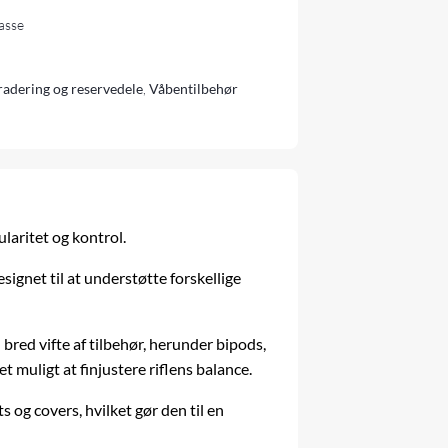
lasse
adering og reservedele
,
Våbentilbehør
laritet og kontrol.
ignet til at understøtte forskellige
red vifte af tilbehør, herunder bipods,
 muligt at finjustere riflens balance.
og covers, hvilket gør den til en