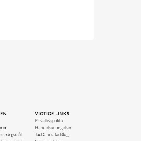
DEN
VIGTIGE LINKS
Privatlivspolitik
ører
Handelsbetingelser
de spørgsmål
TacDanes TacBlog