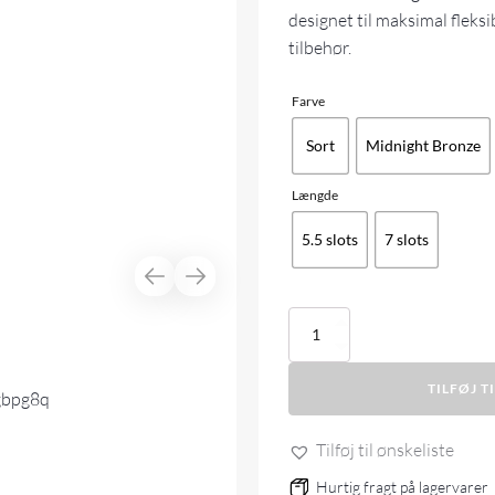
designet til maksimal fleksi
tilbehør.
Farve
Sort
Midnight Bronze
Længde
5.5 slots
7 slots
Tikka
Ace
ACE
TILFØJ T
handguard
antal
Tilføj til ønskeliste
Hurtig fragt på lagervarer