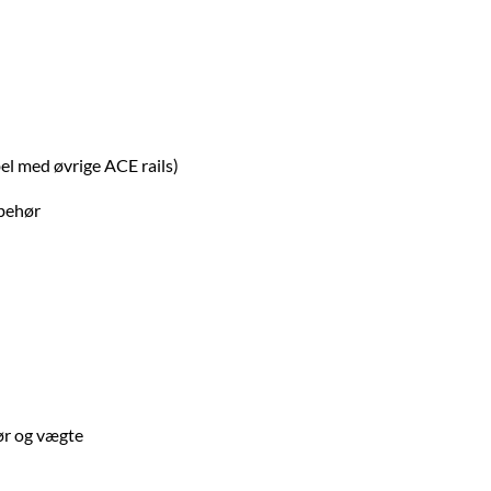
l med øvrige ACE rails)
lbehør
ør og vægte