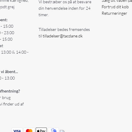
amme kærlighed,
Sælg dit våben p
Vi bestræber os på at besvare
godt grej
Fortryd dit køb
din henvendelse inden for 24
Returneringer
timer.
ent:
 - 15.00
Tilladelser bedes fremsendes
0 - 23.00
til
tilladelser@tacdane.dk
- 15.00
et
- 13.00 & 14.00 -
 vi åbent...
 - 13.00
fhentning?
er brug
vi finder ud af