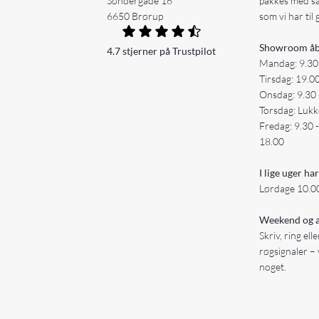
Søndergade 16
pakkes med s
6650 Brørup
som vi har til 
Showroom åb
4.7 stjerner på Trustpilot
Mandag: 9.30
Tirsdag: 19.0
Onsdag: 9.30 
Torsdag: Lukk
Fredag: 9.30 
18.00
I lige uger har
Lørdage 10.00
Weekend og a
Skriv, ring ell
røgsignaler – 
noget.