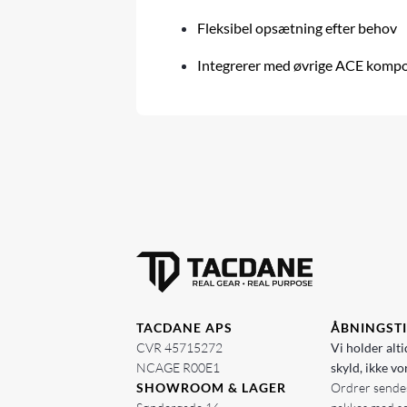
Fleksibel opsætning efter behov
Integrerer med øvrige ACE komp
TACDANE APS
ÅBNINGST
CVR 45715272
Vi holder alti
NCAGE R00E1
skyld, ikke vo
SHOWROOM & LAGER
Ordrer sendes