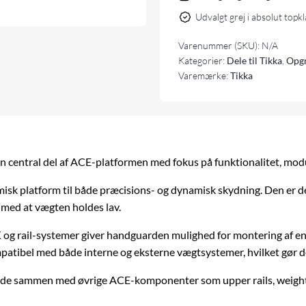
Udvalgt grej i absolut topk
Varenummer (SKU):
N/A
Kategorier:
Dele til Tikka
,
Opgr
Varemærke:
Tikka
 central del af ACE-platformen med fokus på funktionalitet, modu
sk platform til både præcisions- og dynamisk skydning. Den er des
g med at vægten holdes lav.
g rail-systemer giver handguarden mulighed for montering af en b
patibel med både interne og eksterne vægtsystemer, hvilket gør det
ejde sammen med øvrige ACE-komponenter som upper rails, weights 