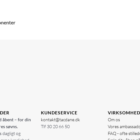
onenter
IDER
KUNDESERVICE
VIRKSOMHE
d åbent – for din
kontakt@tacdane.dk
Om os
res søvns.
Tlf
30 20 66 50
Vores ambassad
 dagligt og
FAQ - ofte stille