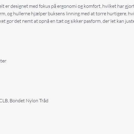
elt er designet med fokus på ergonomi og komfort, hvilket har gjor
rm, og hullerne hjælper buksens linning med at tørre hurtigere, hv
ket gør det nemt at opnå en tæt og sikker pasform, der let kan jus
lter
 CLB, Bondet Nylon Tråd