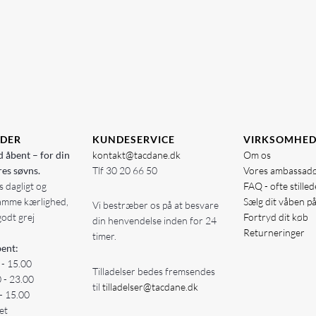
IDER
KUNDESERVICE
VIRKSOMHE
d åbent – for din
kontakt@tacdane.dk
Om os
res søvns.
Tlf
30 20 66 50
Vores ambassad
 dagligt og
FAQ - ofte stille
amme kærlighed,
Sælg dit våben p
Vi bestræber os på at besvare
godt grej
Fortryd dit køb
din henvendelse inden for 24
Returneringer
timer.
ent:
 - 15.00
Tilladelser bedes fremsendes
0 - 23.00
til
tilladelser@tacdane.dk
- 15.00
et