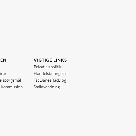
DEN
VIGTIGE LINKS
Privatlivspolitik
ører
Handelsbetingelser
de spørgsmål
TacDanes TacBlog
å kommission
Smileyordning