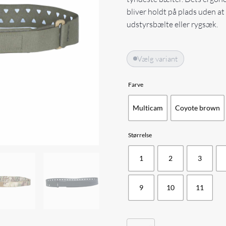
bliver holdt på plads uden at
udstyrsbælte eller rygsæk.
Vælg variant
Farve
Multicam
Coyote brown
Størrelse
1
2
3
9
10
11