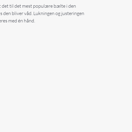
t det til det mest populære bælte i den
is den bliver våd. Lukningen og justeringen
teres med én hånd.