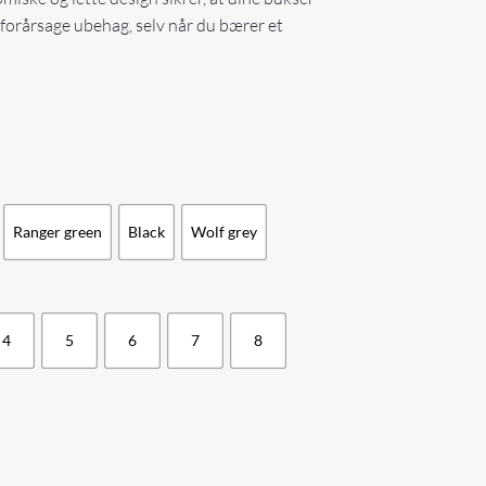
 forårsage ubehag, selv når du bærer et
Ranger green
Black
Wolf grey
4
5
6
7
8