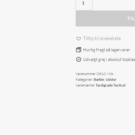
Tardigrade
Tactical
-
Low
TI
Profile
Laminate
Belt
Tilføj til ønskeliste
antal
Hurtig fragt på lagervarer
Udvalgt grej i absolut topkla
Varenummer (SKU):
N/A
Kategorier:
Bælter
,
Udstyr
Varemærke:
Tardigrade Tactical