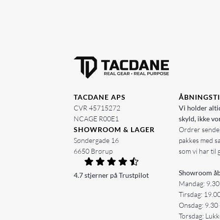
TACDANE APS
ÅBNINGST
CVR 45715272
Vi holder alti
NCAGE R00E1
skyld, ikke vo
SHOWROOM & LAGER
Ordrer sendes
Søndergade 16
pakkes med s
6650 Brørup
som vi har til 
Showroom åb
4.7 stjerner på Trustpilot
Mandag: 9.30
Tirsdag: 19.0
Onsdag: 9.30 
Torsdag: Lukk