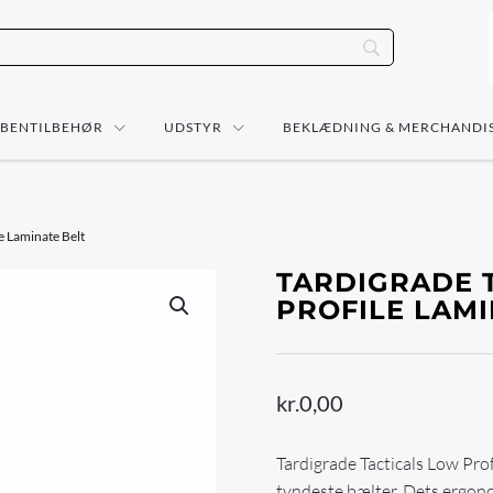
ÅBENTILBEHØR
UDSTYR
BEKLÆDNING & MERCHANDI
le Laminate Belt
TARDIGRADE T
PROFILE LAMI
kr.
0,00
Tardigrade Tacticals Low Prof
tyndeste bælter. Dets ergonom