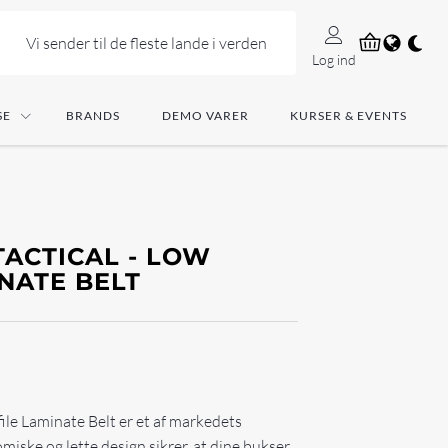
Vi sender til de fleste lande i verden
Log ind
SE
BRANDS
DEMO VARER
KURSER & EVENTS
ACTICAL - LOW
NATE BELT
ile Laminate Belt er et af markedets
iske og lette design sikrer, at dine bukser