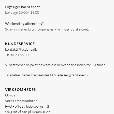
I lige uger har vi åbent...
Lørdage 10.00 - 13.00
Weekend og afhentning?
Skriv, ring eller brug røgsignaler – vi finder ud af noget.
KUNDESERVICE
kontakt@tacdane.dk
Tlf
30 20 66 50
Vi bestræber os på at besvare din henvendelse inden for 24 timer.
Tilladelser bedes fremsendes til
tilladelser@tacdane.dk
VIRKSOMHEDEN
Om os
Vores ambassadører
FAQ - ofte stillede spørgsmål
Sælg dit våben på kommission