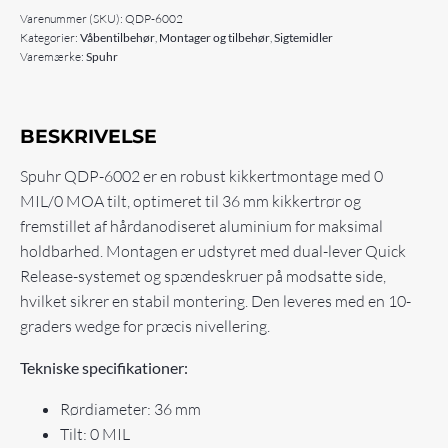
Varenummer (SKU):
QDP-6002
Kategorier:
Våbentilbehør
,
Montager og tilbehør
,
Sigtemidler
Varemærke:
Spuhr
BESKRIVELSE
Spuhr QDP-6002 er en robust kikkertmontage med 0
MIL/0 MOA tilt, optimeret til 36 mm kikkertrør og
fremstillet af hårdanodiseret aluminium for maksimal
holdbarhed. Montagen er udstyret med dual-lever Quick
Release-systemet og spændeskruer på modsatte side,
hvilket sikrer en stabil montering. Den leveres med en 10-
graders wedge for præcis nivellering.
Tekniske specifikationer:
Rørdiameter: 36 mm
Tilt: 0 MIL