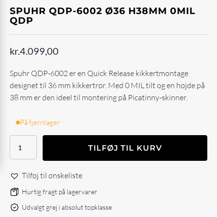
SPUHR QDP-6002 Ø36 H38MM 0MIL
QDP
kr.
4.099,00
Spuhr QDP-6002 er en Quick Release kikkertmontage
designet til 36 mm kikkertrør. Med 0 MIL tilt og en højde på
38 mm er den ideel til montering på Picatinny-skinner.
På fjernlager
Spuhr
TILFØJ TIL KURV
QDP-
6002
Ø36
Tilføj til ønskeliste
H38mm
0MIL
Hurtig fragt på lagervarer
QDP
Udvalgt grej i absolut topklasse
antal