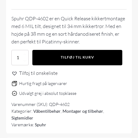
Spuhr QDP-4602 er en Quick Release kikkertmontage
med 6 MIL tilt, designet til 34 mm kikkertrør. Med en
højde på 38 mm og en sort hårdanodiseret finish, er
den perfekt til Picatinny-skinner.
Spuhr
TILFØJ TIL KURV
QDP-
4602
Tilføj til ønskeliste
Ø34
H38mm
Hurtig fragt på lagervarer
6MIL
QDP
Udvalgt grej i absolut topklasse
antal
Varenummer (SKU):
QDP-4602
Kategorier:
Våbentilbehør
,
Montager og tilbehør
,
Sigtemidler
Varemærke:
Spuhr