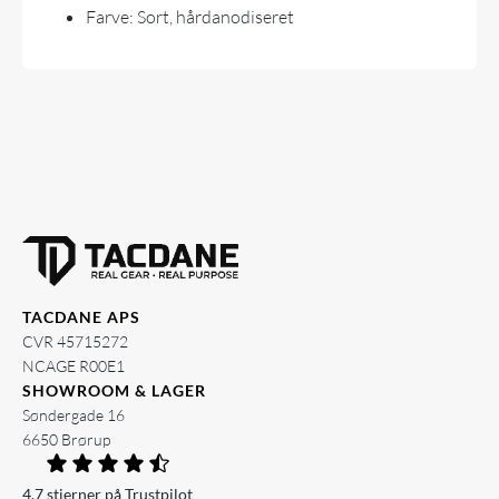
Farve: Sort, hårdanodiseret
TACDANE APS
CVR 45715272
NCAGE R00E1
SHOWROOM & LAGER
Søndergade 16
6650 Brørup
4.7 stjerner på Trustpilot