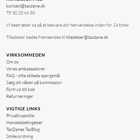
kontakt@tacdane.dk
Tlf
30 20 66 50
Vi bestræber os på at besvare din henvendelse inden for 24 timer.
Tilladelser bedes fremsendes til
tilladelser@tacdane.dk
VIRKSOMHEDEN
Om os
Vores ambassadører
FAQ - ofte stillede spørgsmål
Sælg dit våben på kommission
Fortryd dit køb
Returneringer
VIGTIGE LINKS
Privatlivspolitik
Handelsbetingelser
TacDanes TacBlog
Smileyordning