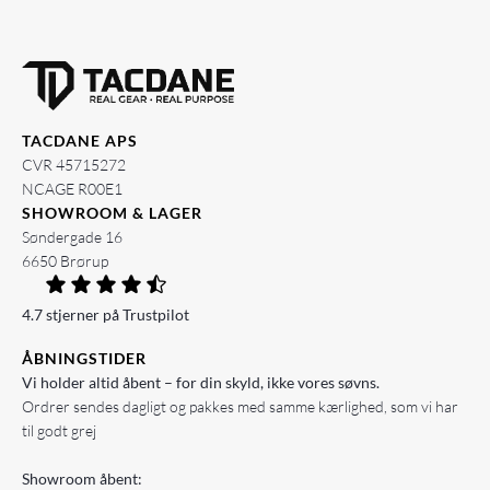
TACDANE APS
CVR 45715272
NCAGE R00E1
SHOWROOM & LAGER
Søndergade 16
6650 Brørup
4.7 stjerner på Trustpilot
ÅBNINGSTIDER
Vi holder altid åbent – for din skyld, ikke vores søvns.
Ordrer sendes dagligt og pakkes med samme kærlighed, som vi har
til godt grej
Showroom åbent: