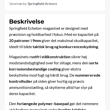
Varemærke:
Springfield Armory
Beskrivelse
Springfield Echelon-magasinet er designet med
præcision og holdbarhed i fokus. Med en kapacitet på
20 patroner i
9mm
giver det maksimal skudkapacitet,
ideelt til både
taktisk brug og konkurrenceskydning
.
Magasinets
rustfri stålkonstruktion
sikrer høj
modstandsdygtighed over for slitage, mens den
sorte
korrosionsbestandige coating
giver ekstra
beskyttelse mod fugt og hårdt brug. De
nummererede
kontrolhuller
på siden giver hurtig og præcis
ammunitionstælling, så skytterne altid har styr på
deres kapacitet.
Den
forlængede polymer-basepad
gør det nemmere
at håndtere magasinet under
hurtige taktiske