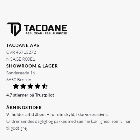
TACDANE APS
CVR 45715272
NCAGE R00E1
SHOWROOM & LAGER
Søndergade 16
6650 Brørup
4.7 stjerner på Trustpilot
ÅBNINGSTIDER
Vi holder altid åbent – for din skyld, ikke vores søvns.
Ordrer sendes dagligt og pakkes med samme kærlighed, som vi har
til godt grej