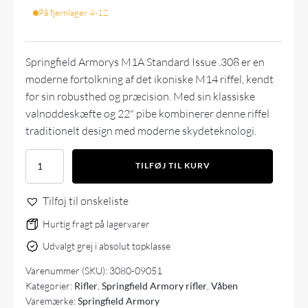
På fjernlager
·
4-12
Springfield Armorys M1A Standard Issue .308 er en
moderne fortolkning af det ikoniske M14 riffel, kendt
for sin robusthed og præcision. Med sin klassiske
valnøddeskæfte og 22" pibe kombinerer denne riffel
traditionelt design med moderne skydeteknologi.
Springfield
TILFØJ TIL KURV
Armory
M1A
Tilføj til ønskeliste
Standard
22"
Hurtig fragt på lagervarer
Walnut
antal
Udvalgt grej i absolut topklasse
Varenummer (SKU):
3080-09051
Kategorier:
Rifler
,
Springfield Armory rifler
,
Våben
Varemærke:
Springfield Armory