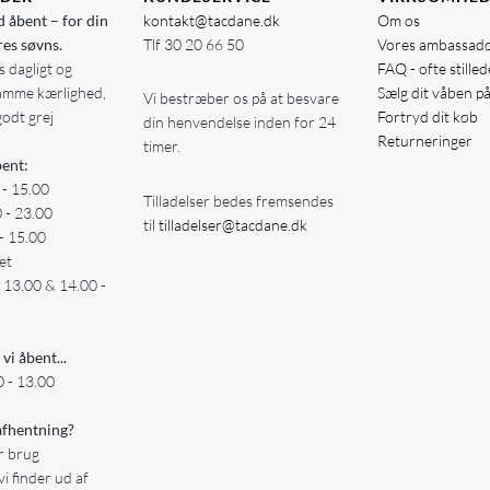
d åbent – for din
kontakt@tacdane.dk
Om os
res søvns.
Tlf
30 20 66 50
Vores ambassad
 dagligt og
FAQ - ofte stille
amme kærlighed,
Sælg dit våben p
Vi bestræber os på at besvare
godt grej
Fortryd dit køb
din henvendelse inden for 24
Returneringer
timer.
ent:
 - 15.00
Tilladelser bedes fremsendes
0 - 23.00
til
tilladelser@tacdane.dk
- 15.00
et
- 13.00 & 14.00 -
 vi åbent...
 - 13.00
fhentning?
er brug
vi finder ud af