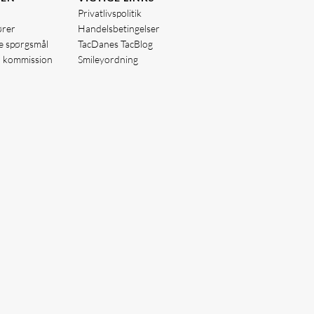
Privatlivspolitik
ører
Handelsbetingelser
de spørgsmål
TacDanes TacBlog
å kommission
Smileyordning