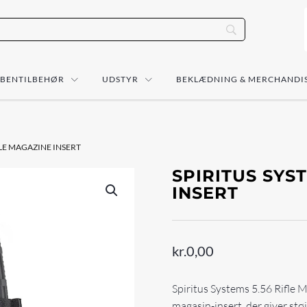
ÅBENTILBEHØR
UDSTYR
BEKLÆDNING & MERCHANDI
FLE MAGAZINE INSERT
SPIRITUS SYS
INSERT
kr.
0,00
Spiritus Systems 5.56 Rifle Ma
magasin-insert, der giver stø