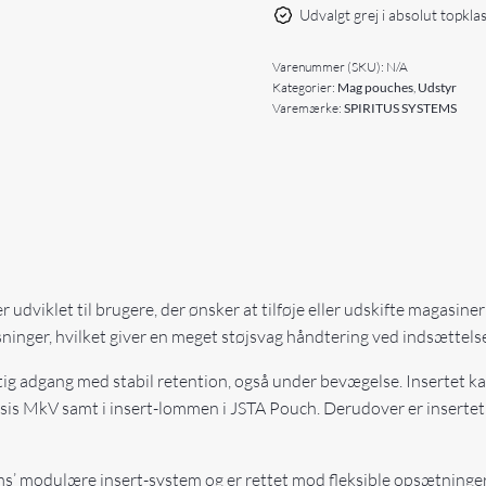
Udvalgt grej i absolut topkla
Varenummer (SKU):
N/A
Kategorier:
Mag pouches
,
Udstyr
Varemærke:
SPIRITUS SYSTEMS
er udviklet til brugere, der ønsker at tilføje eller udskifte magasin
løsninger, hvilket giver en meget støjsvag håndtering ved indsættel
ig adgang med stabil retention, også under bevægelse. Insertet k
sis MkV samt i insert-lommen i JSTA Pouch. Derudover er insert
ems’ modulære insert-system og er rettet mod fleksible opsætninge