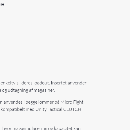
sse
er enkeltvis i deres loadout. Insertet anvender
se og udtagning af magasiner.
an anvendes i begge lommer på Micro Fight
et kompatibelt med Unity Tactical CLUTCH
r, hvor magasinplacering og kapacitet kan