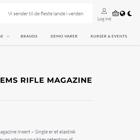
Vi sender til de fleste lande i verden
Log ind
SE
BRANDS
DEMO VARER
KURSER & EVENTS
TEMS RIFLE MAGAZINE
gazine Insert – Single er et elastisk
jsvag adgang og sikker retention af