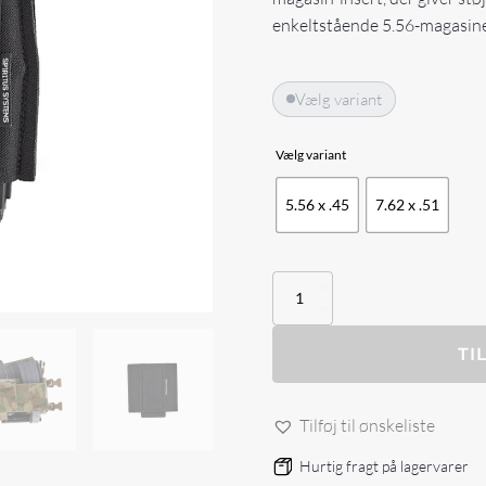
enkeltstående 5.56-magasine
Vælg variant
Vælg variant
5.56 x .45
7.62 x .51
SPIRITUS
SYSTEMS
RIFLE
MAGAZINE
TI
INSERT
antal
Tilføj til ønskeliste
Hurtig fragt på lagervarer