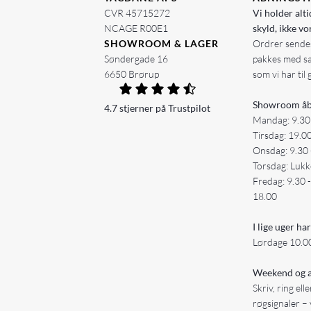
CVR 45715272
Vi holder alti
NCAGE R00E1
skyld, ikke vo
SHOWROOM & LAGER
Ordrer sendes
Søndergade 16
pakkes med s
6650 Brørup
som vi har til 
Showroom åb
4.7 stjerner på Trustpilot
Mandag: 9.30
Tirsdag: 19.0
Onsdag: 9.30 
Torsdag: Lukk
Fredag: 9.30 
18.00
I lige uger har
Lørdage 10.00
Weekend og a
Skriv, ring ell
røgsignaler – 