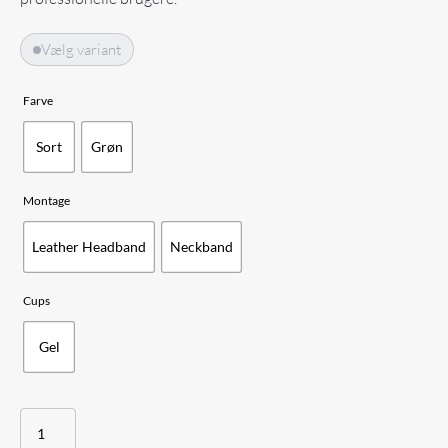
Vælg variant
Farve
Sort
Grøn
Montage
Leather Headband
Neckband
Cups
Gel
Sordin
Supreme