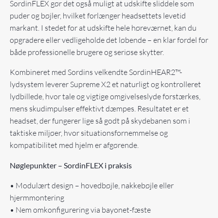
SordinFLEX gør det også muligt at udskifte sliddele som
puder og bøjler, hvilket forlænger headsettets levetid
markant. I stedet for at udskifte hele høreværnet, kan du
opgradere eller vedligeholde det løbende – en klar fordel for
både professionelle brugere og seriøse skytter.
Kombineret med Sordins velkendte SordinHEAR2™-
lydsystem leverer Supreme X2 et naturligt og kontrolleret
lydbillede, hvor tale og vigtige omgivelseslyde forstærkes,
mens skudimpulser effektivt dæmpes. Resultatet er et
headset, der fungerer lige så godt på skydebanen som i
taktiske miljøer, hvor situationsfornemmelse og
kompatibilitet med hjelm er afgørende.
Nøglepunkter – SordinFLEX i praksis
• Modulært design – hovedbøjle, nakkebøjle eller
hjermmontering
• Nem omkonfigurering via bayonet-fæste