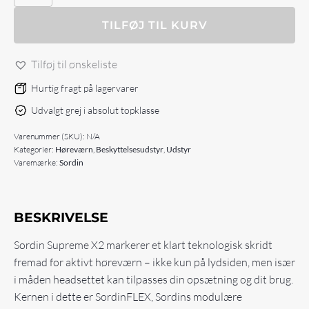
X2
antal
TILFØJ TIL KURV
Tilføj til ønskeliste
Hurtig fragt på lagervarer
Udvalgt grej i absolut topklasse
Varenummer (SKU):
N/A
Kategorier:
Høreværn
,
Beskyttelsesudstyr
,
Udstyr
Varemærke:
Sordin
BESKRIVELSE
Sordin Supreme X2 markerer et klart teknologisk skridt
fremad for aktivt høreværn – ikke kun på lydsiden, men især
i måden headsettet kan tilpasses din opsætning og dit brug.
Kernen i dette er SordinFLEX, Sordins modulære