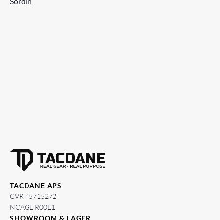
Sordin
.
TACDANE APS
CVR 45715272
NCAGE R00E1
SHOWROOM & LAGER