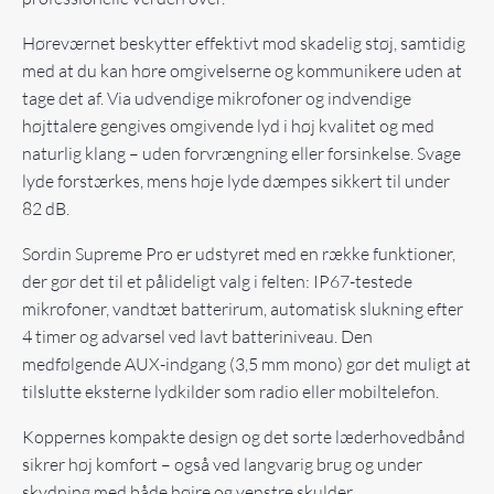
Høreværnet beskytter effektivt mod skadelig støj, samtidig
med at du kan høre omgivelserne og kommunikere uden at
tage det af. Via udvendige mikrofoner og indvendige
højttalere gengives omgivende lyd i høj kvalitet og med
naturlig klang – uden forvrængning eller forsinkelse. Svage
lyde forstærkes, mens høje lyde dæmpes sikkert til under
82 dB.
Sordin Supreme Pro er udstyret med en række funktioner,
der gør det til et pålideligt valg i felten: IP67-testede
mikrofoner, vandtæt batterirum, automatisk slukning efter
4 timer og advarsel ved lavt batteriniveau. Den
medfølgende AUX-indgang (3,5 mm mono) gør det muligt at
tilslutte eksterne lydkilder som radio eller mobiltelefon.
Koppernes kompakte design og det sorte læderhovedbånd
sikrer høj komfort – også ved langvarig brug og under
skydning med både højre og venstre skulder.