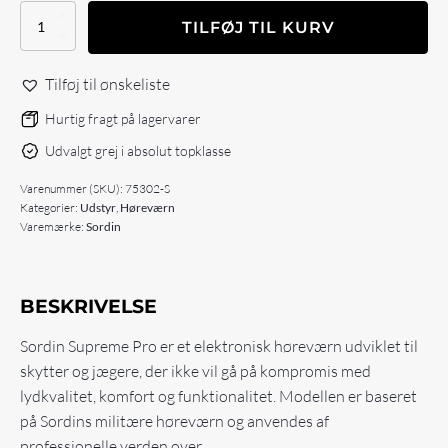
Sordin
TILFØJ TIL KURV
Supreme
Pro
antal
Tilføj til ønskeliste
Hurtig fragt på lagervarer
Udvalgt grej i absolut topklasse
Varenummer (SKU):
75302-S
Kategorier:
Udstyr
,
Høreværn
Varemærke:
Sordin
BESKRIVELSE
Sordin Supreme Pro er et elektronisk høreværn udviklet til
skytter og jægere, der ikke vil gå på kompromis med
lydkvalitet, komfort og funktionalitet. Modellen er baseret
på Sordins militære høreværn og anvendes af
professionelle verden over.