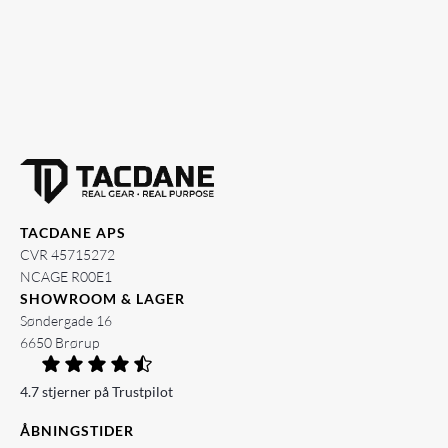
TACDANE APS
CVR 45715272
NCAGE R00E1
SHOWROOM & LAGER
Søndergade 16
6650 Brørup
4.7 stjerner på Trustpilot
ÅBNINGSTIDER