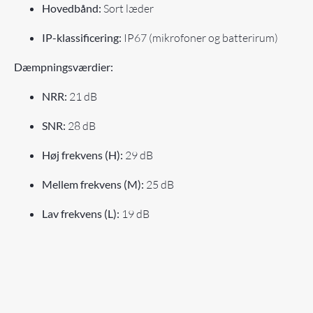
Hovedbånd:
Sort læder
IP-klassificering:
IP67 (mikrofoner og batterirum)
Dæmpningsværdier:
NRR:
21 dB
SNR:
28 dB
Høj frekvens (H):
29 dB
Mellem frekvens (M):
25 dB
Lav frekvens (L):
19 dB