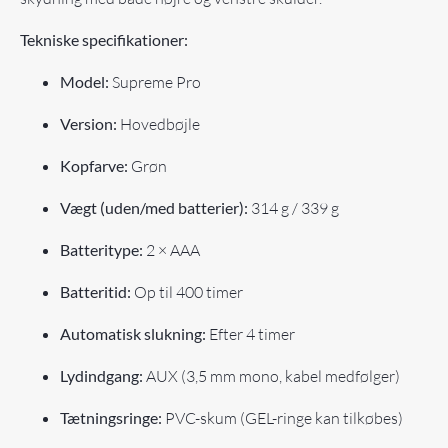
Tekniske specifikationer:
Model:
Supreme Pro
Version:
Hovedbøjle
Kopfarve:
Grøn
Vægt (uden/med batterier):
314 g / 339 g
Batteritype:
2 × AAA
Batteritid:
Op til 400 timer
Automatisk slukning:
Efter 4 timer
Lydindgang:
AUX (3,5 mm mono, kabel medfølger)
Tætningsringe:
PVC-skum (GEL-ringe kan tilkøbes)