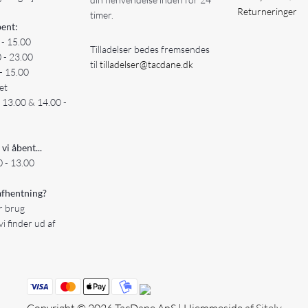
Returneringer
timer.
ent:
 - 15.00
Tilladelser bedes fremsendes
0 - 23.00
til
tilladelser@tacdane.dk
- 15.00
et
- 13.00 & 14.00 -
 vi åbent...
 - 13.00
fhentning?
er brug
vi finder ud af
Copyright © 2026 TacDane ApS | Hjemmeside af
Sitely