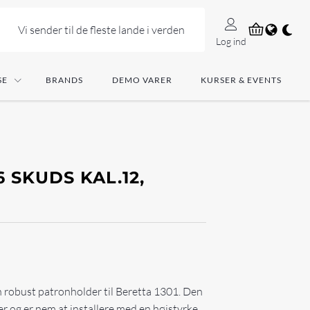
Vi sender til de fleste lande i verden
Log ind
SE
BRANDS
DEMO VARER
KURSER & EVENTS
 SKUDS KAL.12,
n robust patronholder til Beretta 1301. Den
er og er nem at installere med en højstyrke