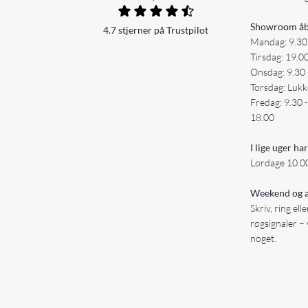
Showroom åb
4.7 stjerner på Trustpilot
Mandag: 9.30
Tirsdag: 19.0
Onsdag: 9.30 
Torsdag: Lukk
Fredag: 9.30 
18.00
I lige uger har
Lørdage 10.00
Weekend og a
Skriv, ring ell
røgsignaler – 
noget.