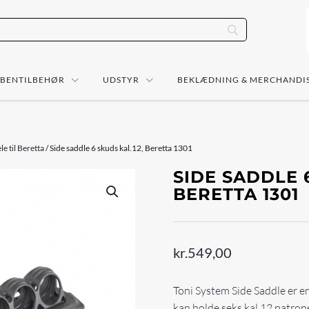
ÅBENTILBEHØR
UDSTYR
BEKLÆDNING & MERCHANDI
le til Beretta
/ Side saddle 6 skuds kal.12, Beretta 1301
SIDE SADDLE 6
BERETTA 1301
kr.
549,00
Toni System Side Saddle er e
kan holde seks kal 12 patron