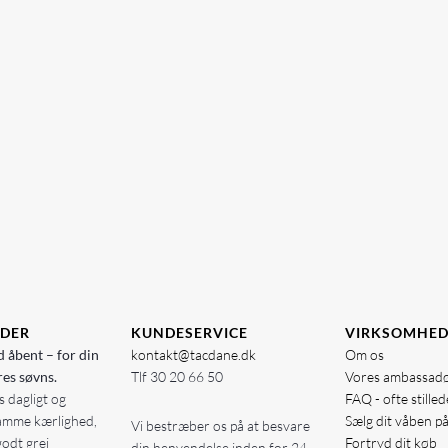
IDER
KUNDESERVICE
VIRKSOMHE
d åbent – for din
kontakt@tacdane.dk
Om os
res søvns.
Tlf
30 20 66 50
Vores ambassad
 dagligt og
FAQ - ofte stille
amme kærlighed,
Sælg dit våben p
Vi bestræber os på at besvare
godt grej
Fortryd dit køb
din henvendelse inden for 24