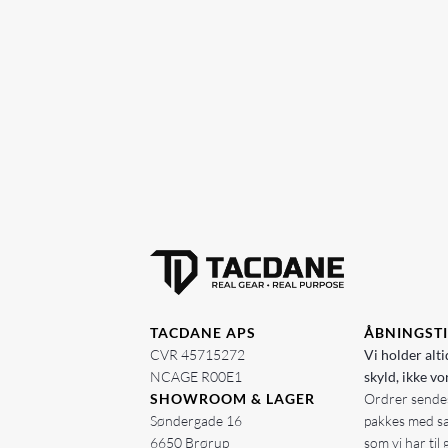
TACDANE APS
ÅBNINGST
CVR 45715272
Vi holder alti
NCAGE R00E1
skyld, ikke vo
SHOWROOM & LAGER
Ordrer sendes
Søndergade 16
pakkes med s
6650 Brørup
som vi har til 