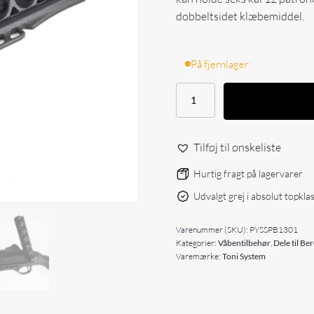
dobbeltsidet klæbemiddel.
På fjernlager
Side
saddle
6
skuds
Tilføj til ønskeliste
kal.12,
Beretta
Hurtig fragt på lagervarer
1301
antal
Udvalgt grej i absolut topkla
Varenummer (SKU):
PYSSPB1301
Kategorier:
Våbentilbehør
,
Dele til Ber
Varemærke:
Toni System