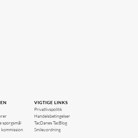
DEN
VIGTIGE LINKS
Privatlivspolitik
ører
Handelsbetingelser
de spørgsmål
TacDanes TacBlog
å kommission
Smileyordning