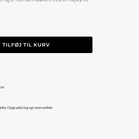
TILFØJ TIL KURV
sse
etta
,
Opgradering og reservedele