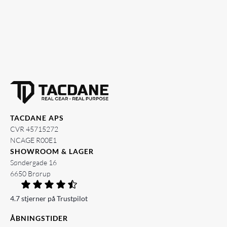
TACDANE APS
CVR 45715272
NCAGE R00E1
SHOWROOM & LAGER
Søndergade 16
6650 Brørup
4.7 stjerner på Trustpilot
ÅBNINGSTIDER