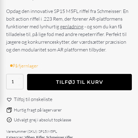
Opdag den innovative SP15 M5FL riffel fra Schmeisser: En
bolt action riffel i .223 Rem, der forener AR-platformens
funktioner med lynhurtig
genladning
- og som du kan få
tilladelse til, på lige fod med andre repeterrifler. Perfekt til
jægere og konkurrenceskytter, der værdsætter præcision
og den modularitet som AR platformen tilbyder.
På fjernlager
Schmeisser
TILFØJ TIL KURV
SP15
M5FL
antal
Tilføj til ønskeliste
Hurtig fragt på lagervarer
Udvalgt grej i absolut topklasse
Varenummer (SKU):
SP15.M5FL
Kategorier:
Våben
,
Rifler
,
Schmeisser rifler