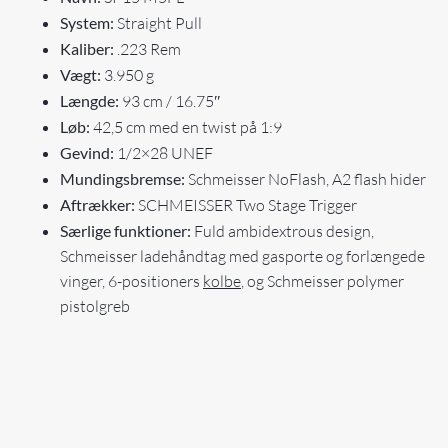
System:
Straight Pull
Kaliber:
.223 Rem
Vægt:
3.950 g
Længde:
93 cm / 16.75″
Løb:
42,5 cm med en twist på 1:9
Gevind:
1/2×28 UNEF
Mundingsbremse:
Schmeisser NoFlash, A2 flash hider
Aftrækker:
SCHMEISSER Two Stage Trigger
Særlige funktioner:
Fuld ambidextrous design,
Schmeisser ladehåndtag med gasporte og forlængede
vinger, 6-positioners
kolbe
, og Schmeisser polymer
pistolgreb