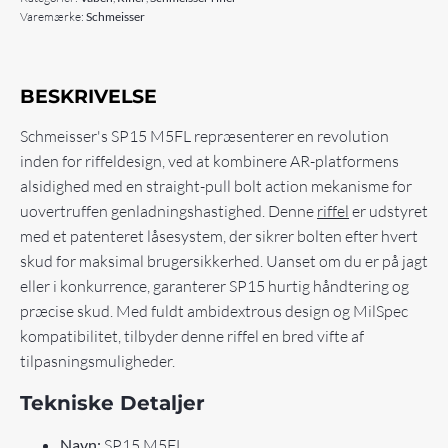
Varemærke:
Schmeisser
BESKRIVELSE
Schmeisser's SP15 M5FL repræsenterer en revolution
inden for riffeldesign, ved at kombinere AR-platformens
alsidighed med en straight-pull bolt action mekanisme for
uovertruffen genladningshastighed. Denne
riffel
er udstyret
med et patenteret låsesystem, der sikrer bolten efter hvert
skud for maksimal brugersikkerhed. Uanset om du er på jagt
eller i konkurrence, garanterer SP15 hurtig håndtering og
præcise skud. Med fuldt ambidextrous design og MilSpec
kompatibilitet, tilbyder denne riffel en bred vifte af
tilpasningsmuligheder.
Tekniske Detaljer
Navn:
SP15 M5FL