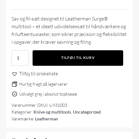
Sav og fil-sæt designet til Leatherman Surge®
multitool – et ideelt udvidelsessæt til håndværkere og
friluftsentusiaster, som sikrer præcision og fleksibilitet
i opgaver, der kræver savning og filing.
Leatherman
TILFØJ TIL KURV
SAW
AND
Tilføj til ønskeliste
FILE
FOR
Hurtig fragt på lagervarer
SURGE
antal
Udvalgt grej i absolut topklasse
Varenummer (SKU):
L-931003
Kategorier:
Knive og multitools
,
Uncategorized
Varemærke:
Leatherman