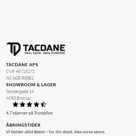
TACDANE APS
CVR 45715272
NCAGE R00E1
SHOWROOM & LAGER
Søndergade 16
6650 Brørup
4.7 stjerner på Trustpilot
ÅBNINGSTIDER
Vi holder altid åbent – for din skyld, ikke vores søvns.