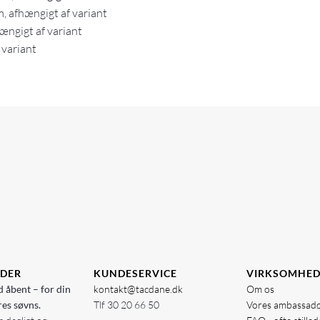
 afhængigt af variant
ngigt af variant
 variant
IDER
KUNDESERVICE
VIRKSOMHE
d åbent – for din
kontakt@tacdane.dk
Om os
res søvns.
Tlf
30 20 66 50
Vores ambassad