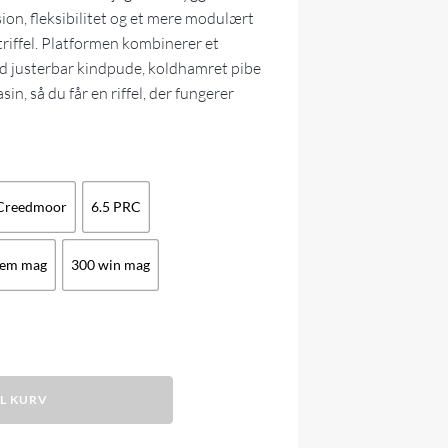
sion, fleksibilitet og et mere modulært
triffel. Platformen kombinerer et
d justerbar kindpude, koldhamret pibe
in, så du får en riffel, der fungerer
 Creedmoor
6.5 PRC
em mag
300 win mag
IL KURV