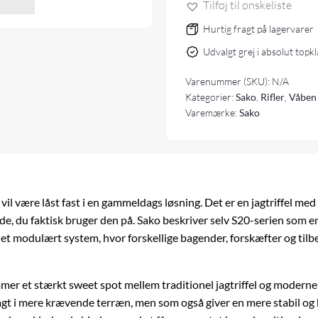
Tilføj til ønskeliste
Hurtig fragt på lagervarer
Udvalgt grej i absolut topk
Varenummer (SKU):
N/A
Kategorier:
Sako
,
Rifler
,
Våben
Varemærke:
Sako
e vil være låst fast i en gammeldags løsning. Det er en jagtriffel me
måde, du faktisk bruger den på. Sako beskriver selv S20-serien som 
t modulært system, hvor forskellige bagender, forskæfter og tilbeh
mmer et stærkt sweet spot mellem traditionel jagtriffel og modern
 jagt i mere krævende terræn, men som også giver en mere stabil o