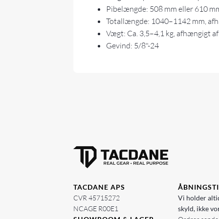
Pibelængde: 508 mm eller 610 mm,
Totallængde: 1040–1142 mm, afhæ
Vægt: Ca. 3,5–4,1 kg, afhængigt af
Gevind: 5/8"-24
TACDANE APS
ÅBNINGST
CVR 45715272
Vi holder alti
NCAGE R00E1
skyld, ikke vo