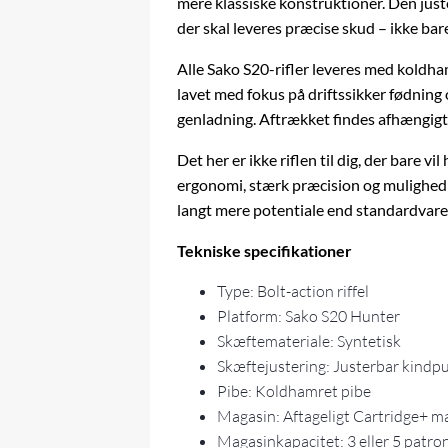
mere klassiske konstruktioner. Den just
der skal leveres præcise skud – ikke bar
Alle Sako S20-rifler leveres med koldh
lavet med fokus på driftssikker fødning
genladning
. Aftrækket findes afhængigt a
Det her er ikke riflen til dig, der bare v
ergonomi, stærk præcision og mulighed f
langt mere potentiale end standardvare
Tekniske specifikationer
Type: Bolt-action riffel
Platform: Sako S20 Hunter
Skæftemateriale: Syntetisk
Skæftejustering: Justerbar kindp
Pibe: Koldhamret pibe
Magasin: Aftageligt Cartridge+ m
Magasinkapacitet: 3 eller 5 patron