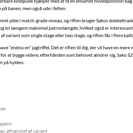
erbare kindpude hjælper med at få en ensartet hovedposition bag op
e på banen, men også ude i felten.
amret pibe i match-grade niveau, og riflen bruger Sakos dobbeltra
 og en længere maksimal patronlængde, hvilket også er interessant 
f variant som single stage eller two stage, og riflen fås i flere kal
il have “endnu en” jagtriffel. Det er riflen til dig, der vil have en
or at bygge videre, efterhånden som behovet ændrer sig. Sako S20
n på hylden.
ude
agasin
er, afhængigt af variant