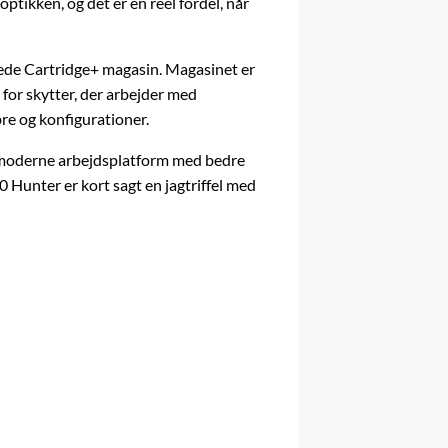
tikken, og det er en reel fordel, når
dede Cartridge+
magasin
. Magasinet er
for skytter, der arbejder med
ibre og konfigurationer.
 mere moderne arbejdsplatform med bedre
 Hunter er kort sagt en jagtriffel med