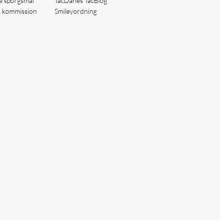
de spørgsmål
TacDanes TacBlog
å kommission
Smileyordning