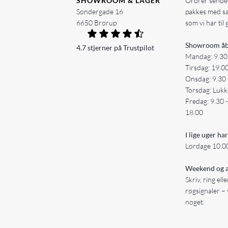
SHOWROOM & LAGER
Ordrer sendes
Søndergade 16
pakkes med s
6650 Brørup
som vi har til 
Showroom åb
4.7 stjerner på Trustpilot
Mandag: 9.30
Tirsdag: 19.0
Onsdag: 9.30 
Torsdag: Lukk
Fredag: 9.30 
18.00
I lige uger har
Lørdage 10.00
Weekend og a
Skriv, ring ell
røgsignaler – 
noget.