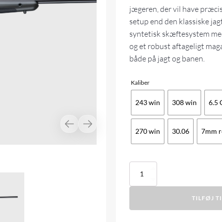
jægeren, der vil have præci
setup end den klassiske jag
syntetisk skæftesystem me
og et robust aftageligt magas
både på jagt og banen.
Kaliber
243 win
308 win
6.5
270 win
30.06
7mm r
Sako
S20
Hunter
TILFØJ T
antal