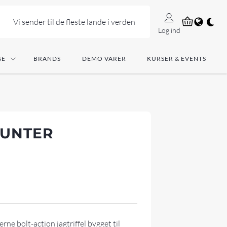
Vi sender til de fleste lande i verden
Log ind
SE
BRANDS
DEMO VARER
KURSER & EVENTS
HUNTER
ne bolt-action jagtriffel bygget til