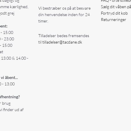
 dagligt og
FAQ - ofte stille
amme kærlighed,
Sælg dit våben p
Vi bestræber os på at besvare
godt grej
Fortryd dit køb
din henvendelse inden for 24
Returneringer
timer.
ent:
 - 15.00
Tilladelser bedes fremsendes
0 - 23.00
til
tilladelser@tacdane.dk
- 15.00
et
- 13.00 & 14.00 -
 vi åbent...
 - 13.00
fhentning?
er brug
vi finder ud af