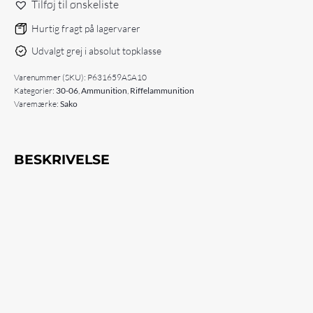
Tilføj til ønskeliste
11,3
Gram
Hurtig fragt på lagervarer
/
Udvalgt grej i absolut topklasse
174gr
–
Varenummer (SKU):
P631659ASA10
20
Kategorier:
30-06
,
Ammunition
,
Riffelammunition
stk
Varemærke:
Sako
antal
BESKRIVELSE