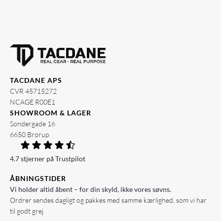
TACDANE APS
CVR 45715272
NCAGE R00E1
SHOWROOM & LAGER
Søndergade 16
6650 Brørup
4.7 stjerner på Trustpilot
ÅBNINGSTIDER
Vi holder altid åbent – for din skyld, ikke vores søvns.
Ordrer sendes dagligt og pakkes med samme kærlighed, som vi har
til godt grej