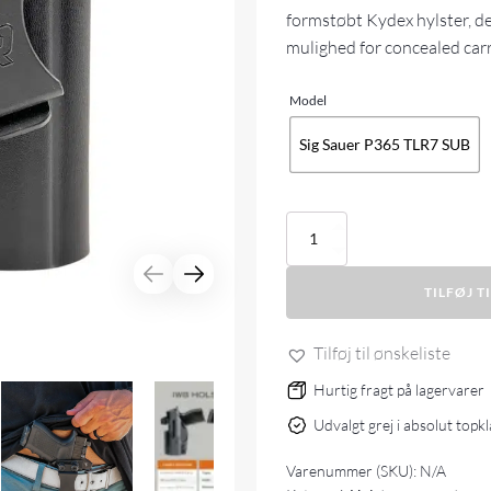
formstøbt Kydex hylster, d
mulighed for concealed car
Model
Sig Sauer P365 TLR7 SUB
Rounded
IWB
Holster
TILFØJ T
antal
Tilføj til ønskeliste
Hurtig fragt på lagervarer
Udvalgt grej i absolut topk
Varenummer (SKU):
N/A