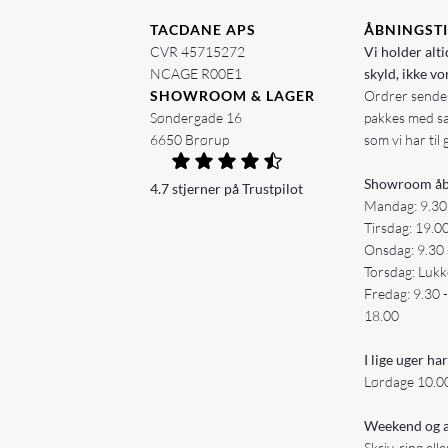
TACDANE APS
ÅBNINGST
CVR 45715272
Vi holder alti
NCAGE R00E1
skyld, ikke vo
SHOWROOM & LAGER
Ordrer sendes
Søndergade 16
pakkes med s
6650 Brørup
som vi har til 
Showroom åb
4.7 stjerner på Trustpilot
Mandag: 9.30
Tirsdag: 19.0
Onsdag: 9.30 
Torsdag: Lukk
Fredag: 9.30 
18.00
I lige uger har
Lørdage 10.00
Weekend og a
Skriv, ring ell