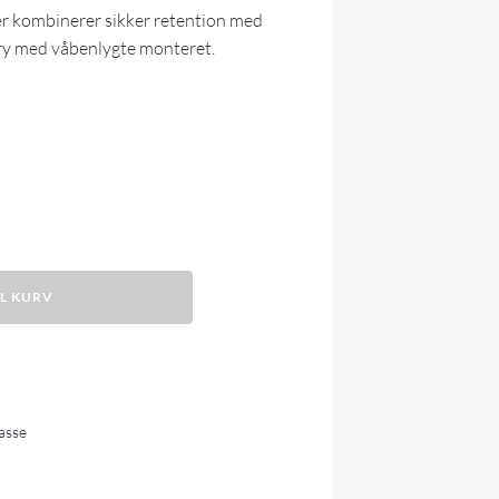
er kombinerer sikker retention med
ry med våbenlygte monteret.
IL KURV
lasse