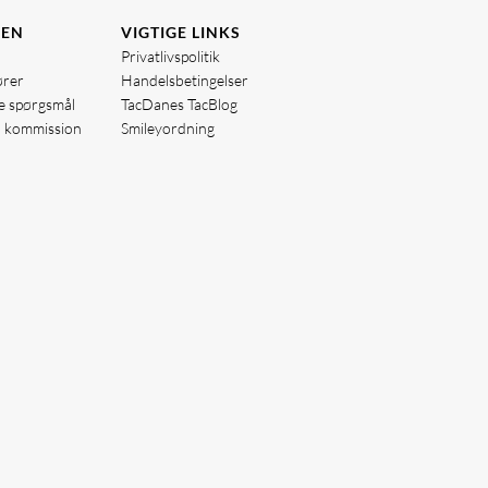
DEN
VIGTIGE LINKS
Privatlivspolitik
ører
Handelsbetingelser
de spørgsmål
TacDanes TacBlog
å kommission
Smileyordning