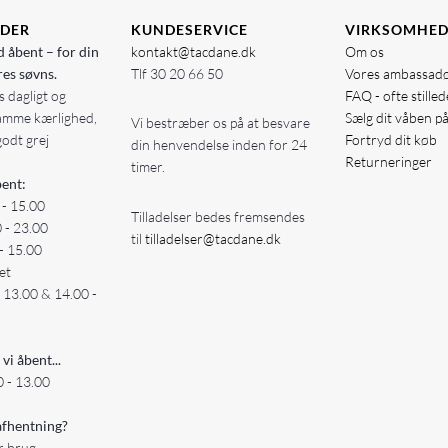
IDER
KUNDESERVICE
VIRKSOMHE
d åbent – for din
kontakt@tacdane.dk
Om os
res søvns.
Tlf
30 20 66 50
Vores ambassad
 dagligt og
FAQ - ofte stille
amme kærlighed,
Sælg dit våben p
Vi bestræber os på at besvare
godt grej
Fortryd dit køb
din henvendelse inden for 24
Returneringer
timer.
ent:
 - 15.00
Tilladelser bedes fremsendes
0 - 23.00
til
tilladelser@tacdane.dk
- 15.00
et
- 13.00 & 14.00 -
 vi åbent...
 - 13.00
fhentning?
er brug