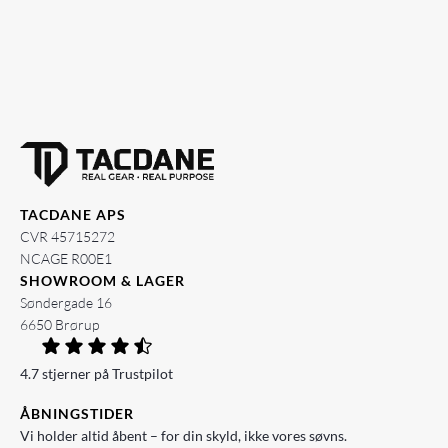
TACDANE APS
CVR 45715272
NCAGE R00E1
SHOWROOM & LAGER
Søndergade 16
6650 Brørup
4.7 stjerner på Trustpilot
ÅBNINGSTIDER
Vi holder altid åbent – for din skyld, ikke vores søvns.