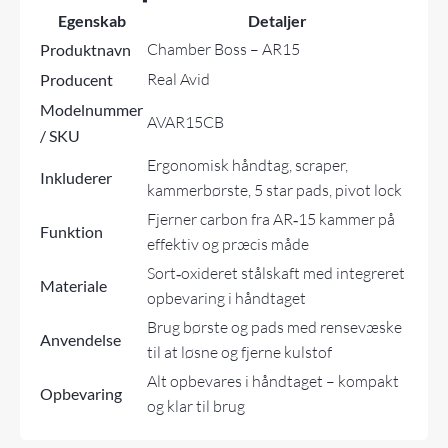
Egenskab
Detaljer
Chamber Boss – AR15
Produktnavn
Real Avid
Producent
Modelnummer
AVAR15CB
/ SKU
Ergonomisk håndtag, scraper,
Inkluderer
kammerbørste, 5 star pads, pivot lock
Fjerner carbon fra AR‑15 kammer på
Funktion
effektiv og præcis måde
Sort‑oxideret stålskaft med integreret
Materiale
opbevaring i håndtaget
Brug børste og pads med rensevæske
Anvendelse
til at løsne og fjerne kulstof
Alt opbevares i håndtaget – kompakt
Opbevaring
og klar til brug