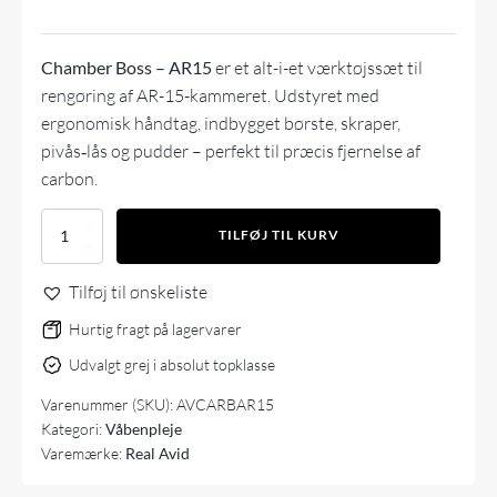
Chamber Boss – AR15
er et alt-i-et værktøjssæt til
rengøring af AR-15-kammeret. Udstyret med
ergonomisk håndtag, indbygget børste, skraper,
pivås‑lås og pudder – perfekt til præcis fjernelse af
carbon.
Real
TILFØJ TIL KURV
Avid
Carbon
Tilføj til ønskeliste
Boss
-
Hurtig fragt på lagervarer
AR15
antal
Udvalgt grej i absolut topklasse
Varenummer (SKU):
AVCARBAR15
Kategori:
Våbenpleje
Varemærke:
Real Avid