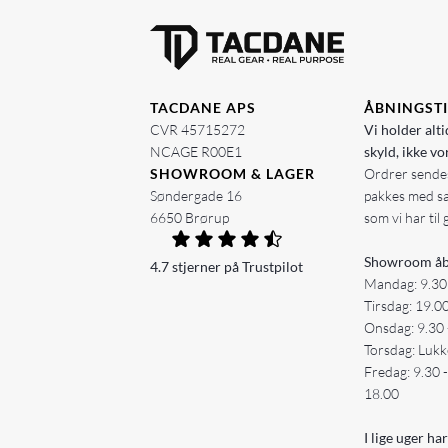
TACDANE APS
ÅBNINGST
CVR 45715272
Vi holder alti
NCAGE R00E1
skyld, ikke vo
SHOWROOM & LAGER
Ordrer sendes
Søndergade 16
pakkes med s
6650 Brørup
som vi har til 
Showroom åb
4.7 stjerner på Trustpilot
Mandag: 9.30
Tirsdag: 19.0
Onsdag: 9.30 
Torsdag: Lukk
Fredag: 9.30 
18.00
I lige uger har