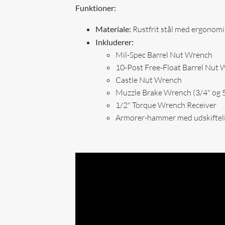
Funktioner:
Materiale:
Rustfrit stål med ergonomi
Inkluderer:
Mil-Spec Barrel Nut Wrench
10-Post Free-Float Barrel Nut
Castle Nut Wrench
Muzzle Brake Wrench (3/4" og 5
1/2" Torque Wrench Receiver
Armorer-hammer med udskifteli