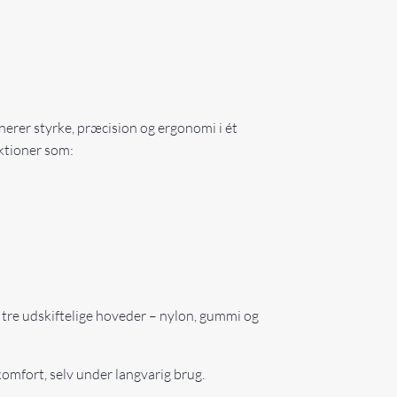
erer styrke, præcision og ergonomi i ét
nktioner som:
tre udskiftelige hoveder – nylon, gummi og
omfort, selv under langvarig brug.