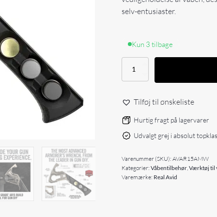
selv-entusiaster.
Kun 3 tilbage
Real
Avid
Armorer's
Master
Tilføj til ønskeliste
Wrench
antal
Hurtig fragt på lagervarer
Udvalgt grej i absolut topkla
Varenummer (SKU):
AVAR15AMW
Kategorier:
Våbentilbehør
,
Værktøj til
Varemærke:
Real Avid