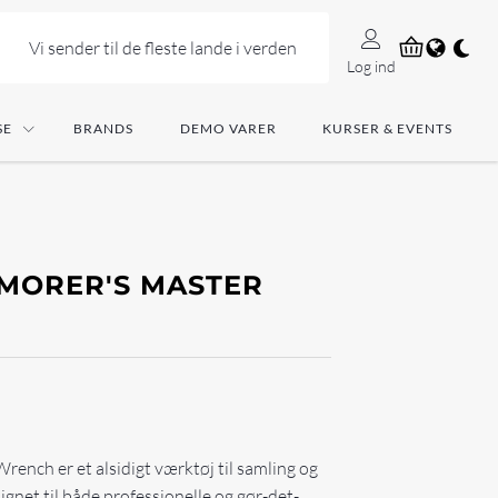
Vi sender til de fleste lande i verden
Log ind
SE
BRANDS
DEMO VARER
KURSER & EVENTS
RMORER'S MASTER
rench er et alsidigt værktøj til samling og
ignet til både professionelle og gør-det-