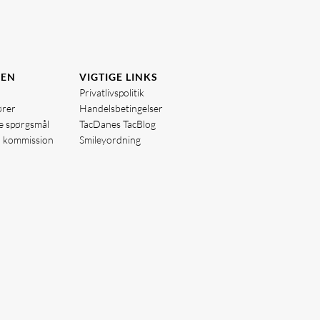
DEN
VIGTIGE LINKS
Privatlivspolitik
ører
Handelsbetingelser
de spørgsmål
TacDanes TacBlog
å kommission
Smileyordning