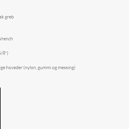
sk greb
 Wrench
/8")
ge hoveder (nylon, gummi og messing)