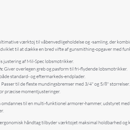
timative værktøj til våbenvedligeholdelse og -samling, der kombin
udviklet til at dække en bred vifte af gunsmithing-opgaver med fu
is justering af Mil-Spec løbsmøtrikker.
h:
Giver overlegen greb og pasform til fri-flydende løbsmøtrikker.
åde standard- og eftermarkeds-endplader.
:
Passer til de fleste mundingsbremser med 3/4" og 5/8" størrelser.
r præcise momentjusteringer.
 omdannes til en multi-funktionel armorer-hammer, udstyret med 
r.
 et ergonomisk håndtag tilbyder værktøjet maksimal holdbarhed og k