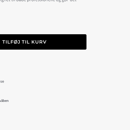
TILFØJ TIL KURV
sse
 våben