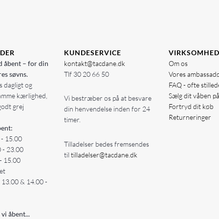
IDER
KUNDESERVICE
VIRKSOMHE
d åbent – for din
kontakt@tacdane.dk
Om os
res søvns.
Tlf
30 20 66 50
Vores ambassad
 dagligt og
FAQ - ofte stille
amme kærlighed,
Sælg dit våben p
Vi bestræber os på at besvare
godt grej
Fortryd dit køb
din henvendelse inden for 24
Returneringer
timer.
ent:
 - 15.00
Tilladelser bedes fremsendes
0 - 23.00
til
tilladelser@tacdane.dk
- 15.00
et
- 13.00 & 14.00 -
 vi åbent...