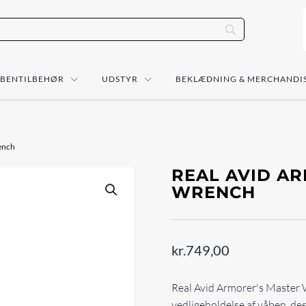
ÅBENTILBEHØR
UDSTYR
BEKLÆDNING & MERCHANDI
ench
REAL AVID A
WRENCH
kr.
749,00
Real Avid Armorer's Master W
vedligeholdelse af våben, des