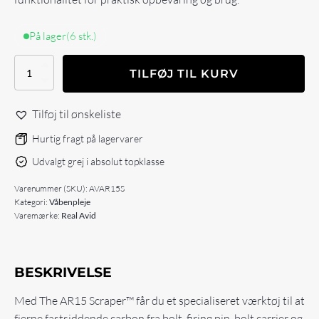
På lager
(6 stk.)
Real
TILFØJ TIL KURV
Avid
AR15
Scraper
Tilføj til ønskeliste
antal
Hurtig fragt på lagervarer
Udvalgt grej i absolut topklasse
Varenummer (SKU):
AVAR15S
Kategori:
Våbenpleje
Varemærke:
Real Avid
BESKRIVELSE
Med The AR15 Scraper™ får du et specialiseret værktøj til at
fjerne fastsiddende carbon fra bolt, firing pin, bolt carrier og