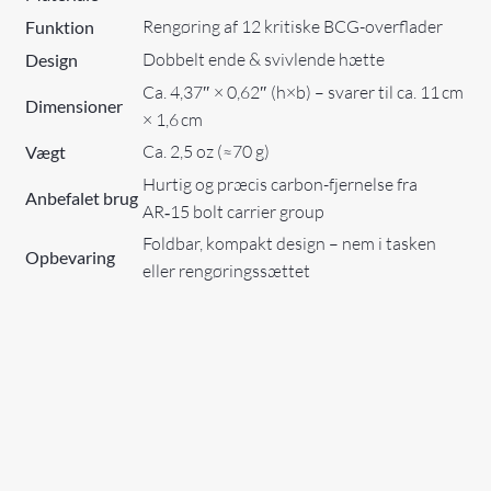
Rengøring af 12 kritiske BCG-overflader
Funktion
Dobbelt ende & svivlende hætte
Design
Ca. 4,37″ × 0,62″ (h×b) – svarer til ca. 11 cm
Dimensioner
× 1,6 cm
Ca. 2,5 oz (≈70 g)
Vægt
Hurtig og præcis carbon-fjernelse fra
Anbefalet brug
AR‑15 bolt carrier group
Foldbar, kompakt design – nem i tasken
Opbevaring
eller rengøringssættet