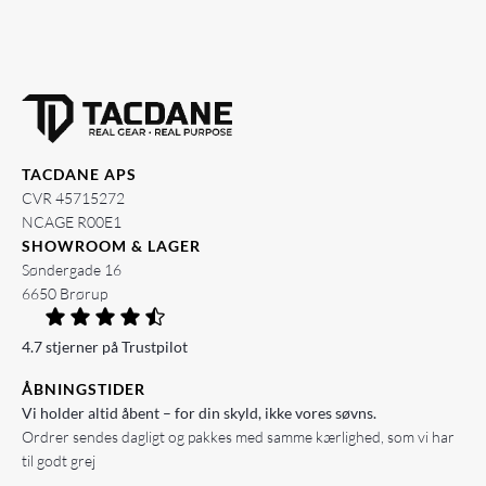
TACDANE APS
CVR 45715272
NCAGE R00E1
SHOWROOM & LAGER
Søndergade 16
6650 Brørup
4.7 stjerner på Trustpilot
ÅBNINGSTIDER
Vi holder altid åbent – for din skyld, ikke vores søvns.
Ordrer sendes dagligt og pakkes med samme kærlighed, som vi har
til godt grej