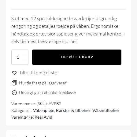
Sæt med 12 specialdesignede værktøjer til grundig
rengøring og detaljearbejde på
våben
. Ergonomiske
håndtag og præcisionsspidser giver maksimal kontrol i
selv de mest besværlige hjørner.
Real
TILFØJ TIL KURV
Avid
Accu-
Tilføj til ønskeliste
Grip
Picks
Hurtig fragt på lagervarer
&
Brushes
Udvalgt grej i absolut topklasse
antal
Varenummer (SKU):
AVPBS
Kategorier:
Våbenpleje
,
Børster & tilbehør
,
Våbentilbehør
Varemærke:
Real Avid