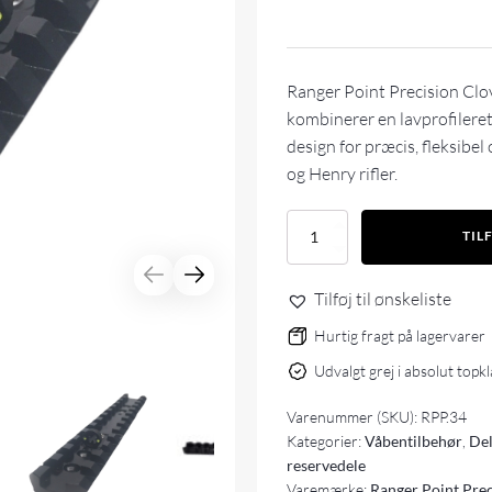
Ranger Point Precision Clov
kombinerer en lavprofileret
design for præcis, fleksibe
og Henry rifler.
Ranger
TIL
Point
Precision
CloverLeaf
Tilføj til ønskeliste
Adjustable
Peep
Hurtig fragt på lagervarer
Sight
Udvalgt grej i absolut topk
+
5"
Varenummer (SKU):
RPP.34
Picatinny
Rail
Kategorier:
Våbentilbehør
,
Del
Scope
reservedele
Mount
Varemærke:
Ranger Point Prec