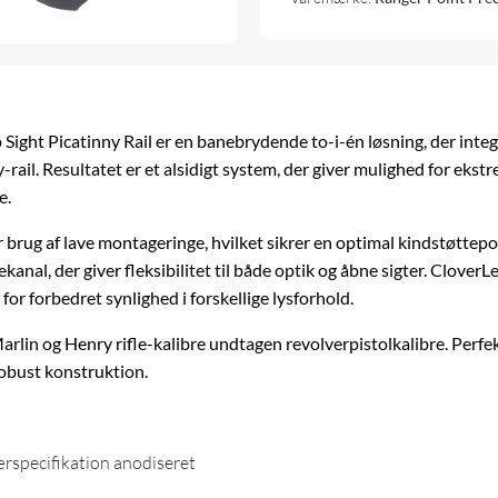
antal
Sight Picatinny Rail er en banebrydende to-i-én løsning, der int
ail. Resultatet er et alsidigt system, der giver mulighed for ekstr
e.
er brug af lave montageringe, hvilket sikrer en optimal kindstøttep
ekanal, der giver fleksibilitet til både optik og åbne sigter. CloverL
for forbedret synlighed i forskellige lysforhold.
lin og Henry rifle-kalibre undtagen revolverpistolkalibre. Perfekt
obust konstruktion.
rspecifikation anodiseret