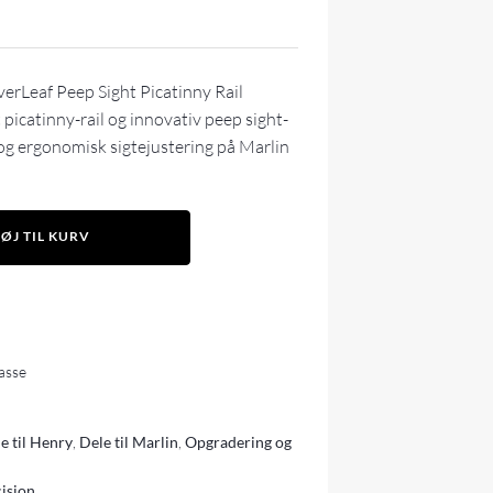
erLeaf Peep Sight Picatinny Rail
 picatinny-rail og innovativ peep sight-
l og ergonomisk sigtejustering på Marlin
FØJ TIL KURV
lasse
e til Henry
,
Dele til Marlin
,
Opgradering og
ision