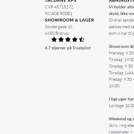
TACDANE APS
ÅBNINGST
CVR 45715272
Vi holder alti
NCAGE R00E1
skyld, ikke vo
SHOWROOM & LAGER
Ordrer sendes
Søndergade 16
pakkes med s
6650 Brørup
som vi har til 
Showroom åb
4.7 stjerner på Trustpilot
Mandag: 9.30
Tirsdag: 19.0
Onsdag: 9.30 
Torsdag: Lukk
Fredag: 9.30 
18.00
I lige uger har
Lørdage 10.00
Weekend og a
Skriv, ring ell
røgsignaler – 