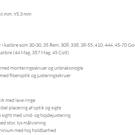
,6 mm, 95,3 mm
er i kalibre som 30-30, 35 Rem, 308, 338, 38-55, 410, 444, 45-70 G
kalibre (44 Mag, 357 Mag, 45
Colt
)
il med monteringsskruer og unbrakonøgle
med fiberoptik og justeringsskruer
tik med lave ringe
ibel placering af optik og sigte
 sight med vind- og højdejustering
d stor, lys målvisning
uminium med høj holdbarhed