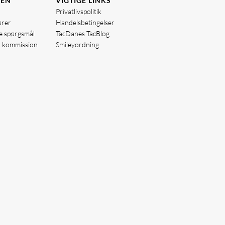
DEN
VIGTIGE LINKS
Privatlivspolitik
ører
Handelsbetingelser
de spørgsmål
TacDanes TacBlog
å kommission
Smileyordning