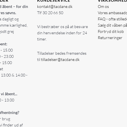
IDER
KUNDESERVICE
VIRKSOMHE
d åbent – for din
kontakt@tacdane.dk
Om os
res søvns.
Tlf
30 20 66 50
Vores ambassad
 dagligt og
FAQ - ofte stille
amme kærlighed,
Sælg dit våben p
Vi bestræber os på at besvare
godt grej
Fortryd dit køb
din henvendelse inden for 24
Returneringer
timer.
ent:
 - 15.00
Tilladelser bedes fremsendes
0 - 23.00
til
tilladelser@tacdane.dk
- 15.00
et
- 13.00 & 14.00 -
 vi åbent...
 - 13.00
fhentning?
er brug
vi finder ud af