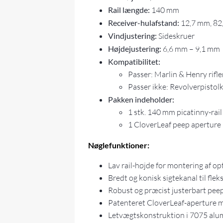
Rail længde:
140 mm
Receiver-hulafstand:
12,7 mm, 82
Vindjustering:
Sideskruer
Højdejustering:
6,6 mm – 9,1 mm
Kompatibilitet:
Passer: Marlin & Henry rifl
Passer ikke: Revolverpistol
Pakken indeholder:
1 stk. 140 mm picatinny-ra
1 CloverLeaf peep aperture 
Nøglefunktioner:
Lav rail-højde for montering af op
Bredt og konisk sigtekanal til fleks
Robust og præcist justerbart peep
Patenteret CloverLeaf-aperture me
Letvægtskonstruktion i 7075 al