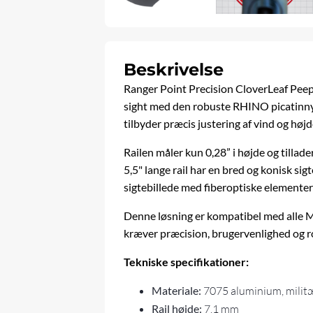
Beskrivelse
Ranger Point Precision CloverLeaf Peep 
sight med den robuste RHINO picatinny-r
tilbyder præcis justering af vind og højd
Railen måler kun 0,28” i højde og tillad
5,5" lange rail har en bred og konisk sigt
sigtebillede med fiberoptiske elementer 
Denne løsning er kompatibel med alle Mar
kræver præcision, brugervenlighed og r
Tekniske specifikationer:
Materiale:
7075 aluminium, militæ
Rail højde:
7,1 mm