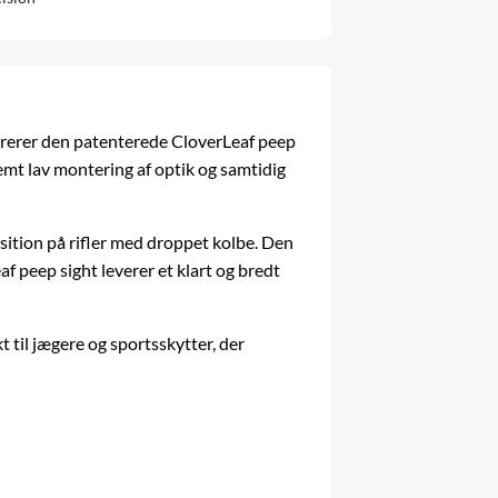
egrerer den patenterede CloverLeaf peep
emt lav montering af optik og samtidig
osition på rifler med droppet
kolbe
. Den
eaf peep sight leverer et klart og bredt
 til jægere og sportsskytter, der