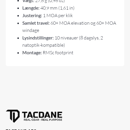
Vægt:
27,8 g (0,98 oz)
Længde:
40,9 mm (1,61 in)
Justering:
1 MOA per klik
Samlet travel:
60+ MOA elevation og 60+ MOA
windage
Lysindstillinger:
10 niveauer (8 dagslys, 2
natoptik-kompatible)
Montage:
RMSc footprint