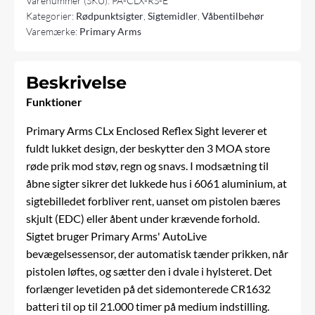
Varenummer (SKU):
PA-CLX-RS-E
3
Kategorier:
Rødpunktsigter
,
Sigtemidler
,
Våbentilbehør
MOA
Varemærke:
Primary Arms
Red
Dot
antal
Beskrivelse
Funktioner
Primary Arms CLx Enclosed Reflex Sight leverer et
fuldt lukket design, der beskytter den 3 MOA store
røde prik mod støv, regn og snavs. I modsætning til
åbne sigter sikrer det lukkede hus i 6061 aluminium, at
sigtebilledet forbliver rent, uanset om pistolen bæres
skjult (EDC) eller åbent under krævende forhold.
Sigtet bruger Primary Arms' AutoLive
bevægelsessensor, der automatisk tænder prikken, når
pistolen løftes, og sætter den i dvale i hylsteret. Det
forlænger levetiden på det sidemonterede CR1632
batteri til op til 21.000 timer på medium indstilling.