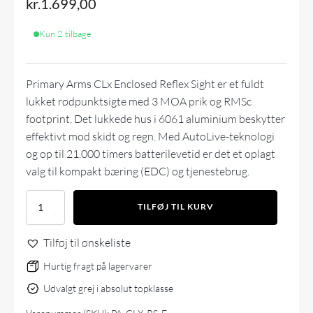
kr.
1.699,00
Kun 2 tilbage
Primary Arms CLx Enclosed Reflex Sight er et fuldt
lukket rødpunktsigte med 3 MOA prik og RMSc
footprint. Det lukkede hus i 6061 aluminium beskytter
effektivt mod skidt og regn. Med AutoLive-teknologi
og op til 21.000 timers batterilevetid er det et oplagt
valg til kompakt bæring (EDC) og tjenestebrug.
Primary
TILFØJ TIL KURV
Arms
CLx
Tilføj til ønskeliste
Enclosed
Reflex
Hurtig fragt på lagervarer
Sight
with
Udvalgt grej i absolut topklasse
Autolive
-