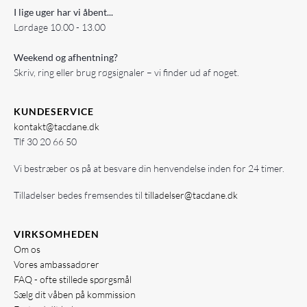
I lige uger har vi åbent...
Lørdage 10.00 - 13.00
Weekend og afhentning?
Skriv, ring eller brug røgsignaler – vi finder ud af noget.
KUNDESERVICE
kontakt@tacdane.dk
Tlf
30 20 66 50
Vi bestræber os på at besvare din henvendelse inden for 24 timer.
Tilladelser bedes fremsendes til
tilladelser@tacdane.dk
VIRKSOMHEDEN
Om os
Vores ambassadører
FAQ - ofte stillede spørgsmål
Sælg dit våben på kommission