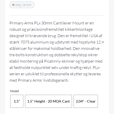
Vælg variant
Primary Arms PLx 30mm Cantilever Mount er en
robust og præcisionsfremstillet kikkertmontage
designet til krævende brug. Den er fremstillet i USA af
stærk 7075 aluminium og udstyret med højstyrke 12.9
stålskruer for maksimal holdbarhed. Den innovative
tre-bolts konstruktion og dobbelte rekylstop sikrer
stabil montering på Picatinny-skinner og hjælper med
at fastholde nulpunktet selv under kraftig rekyl. PLx-
serien er udviklet til professionelle skytter og leveres
med Primary Arms’ livstidsgaranti.
Model
1.5"
1.5" Height - 20 MOA Cant
2.04" - Clear