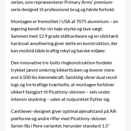
serien, som repræsenterer Primary Arms’ premium-
serie designet til professionel brug og hårde forhold.
Montagen er fremstillet i USA af 7075 aluminium – en
legering kendt for sin høje styrke og lave vægt.
Sammen med 12.9 grade stålhardware og en slidstærk
hardcoat anodisering giver dette en konstruktion, der
kan modstå både kraftig rekyl og barske miljøer.
Den innovative tre-bolts ringkonstruktion fordeler
trykket jævnt omkring kikkerttuben og leverer mere
end 6.500 lbs klemmekraft. Samtidig sikrer dual recoil
lugs og tre kraftige tværbolte, at montagen forbliver
sikkert fastgjort til Picatinny-skinnen – selv under
intensiv skydning – uden at nulpunktet flytter sig.
Cantilever-designet giver optimal øjenafstand på AR-
platforme og andre rifler med Picatinny-skinner.
Serien fås i flere varianter, herunder standard 1.5"