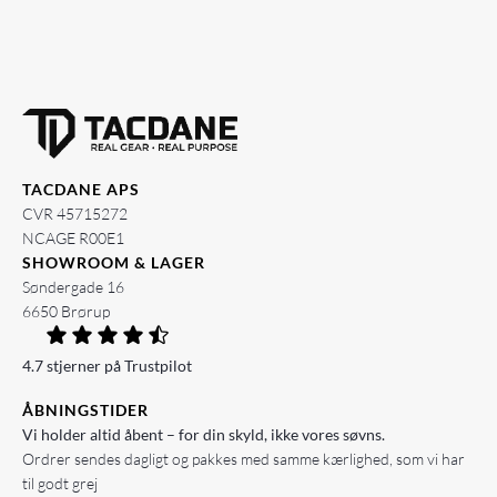
TACDANE APS
CVR 45715272
NCAGE R00E1
SHOWROOM & LAGER
Søndergade 16
6650 Brørup
4.7 stjerner på Trustpilot
ÅBNINGSTIDER
Vi holder altid åbent – for din skyld, ikke vores søvns.
Ordrer sendes dagligt og pakkes med samme kærlighed, som vi har
til godt grej