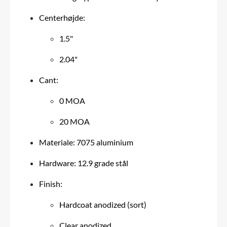
Centerhøjde:
1.5"
2.04"
Cant:
0 MOA
20 MOA
Materiale: 7075 aluminium
Hardware: 12.9 grade stål
Finish:
Hardcoat anodized (sort)
Clear anodized