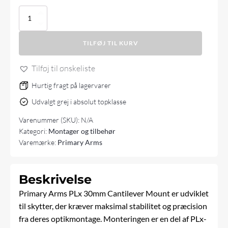
Primary
Arms
30mm
TILFØJ TIL KURV
PLx
Cantilever
Mount
Tilføj til ønskeliste
antal
Hurtig fragt på lagervarer
Udvalgt grej i absolut topklasse
Varenummer (SKU):
N/A
Kategori:
Montager og tilbehør
Varemærke:
Primary Arms
Beskrivelse
Primary Arms PLx 30mm Cantilever Mount er udviklet
til skytter, der kræver maksimal stabilitet og præcision
fra deres optikmontage. Monteringen er en del af PLx-