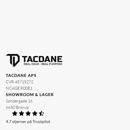
TACDANE APS
CVR 45715272
NCAGE R00E1
SHOWROOM & LAGER
Søndergade 16
6650 Brørup
4.7 stjerner på Trustpilot