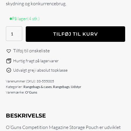
skydning og konkurrencebrug.
På lager
(4 stk.)
O'Guns
TILFØJ TIL KURV
Competition
Magazine
Storage
Tilføj til ønskeliste
Pouches
-
Hurtig fragt på lagervarer
6mags
Udvalgt grej i absolut topklasse
antal
Varenummer (SKU):
33-555005
Kategorier:
Rangebags & cases
,
Rangebags
,
Udstyr
Varemærke:
O'Guns
BESKRIVELSE
O’Guns Competition Magazine Storage Pouch er udviklet