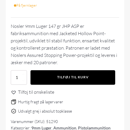
På fjernlager
Nosler 9mm Luger 147 gr JHP ASP er
fabriksammunition med Jacketed Hollow Point-
projektil, udviklet til stabil funktion, ensartet kvalitet
og kontrolleret præstation. Patronen er ladet med
Noslers Assured Stopping Power-projektil og leveres i
æsker med 20 patroner.
Nosler
TILFØJ TIL KURV
9mm
Luger
Tilføj til ønskeliste
147gr
JHP
Hurtig fragt på lagervarer
ASP
(20
Udvalgt grej i absolut topklasse
stk)
antal
Varenummer (SKU):
51290
Kategorier:
9mm Luger
,
Ammunition
,
Pistolammunition