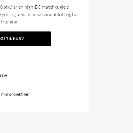
stk.) er en high-BC matchkugle til
skydning med minimal vindafdrift og høj
s træning.
FØJ TIL KURV
lasse
 mm projektiler