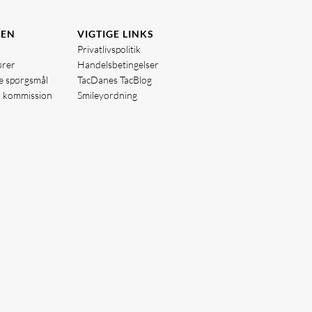
DEN
VIGTIGE LINKS
Privatlivspolitik
ører
Handelsbetingelser
de spørgsmål
TacDanes TacBlog
å kommission
Smileyordning