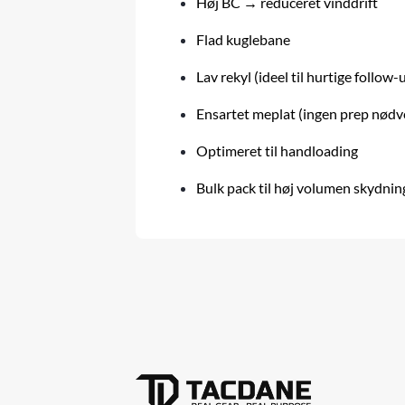
Høj BC → reduceret vinddrift
Flad kuglebane
Lav rekyl (ideel til hurtige follow-
Ensartet meplat (ingen prep nødv
Optimeret til handloading
Bulk pack til høj volumen skydnin