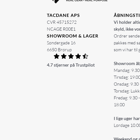
TACDANE APS
ÅBNINGST
CVR 45715272
Vi holder alti
NCAGE R00E1
skyld, ikke vo
SHOWROOM & LAGER
Ordrer sendes
Søndergade 16
pakkes med s
6650 Brørup
som vi har til 
Showroom åb
4.7 stjerner på Trustpilot
Mandag: 9.30
Tirsdag: 19.0
Onsdag: 9.30 
Torsdag: Lukk
Fredag: 9.30 
18.00
I lige uger har
Lørdage 10.00
Weekend og a