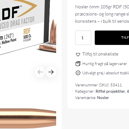
Nosler 6mm 105gr RDF (500 
præcisions- og long range 
konsistens – i bulk til seriø
Nosler
TIL
6mm
105gr
RDF
Tilføj til ønskeliste
(500
stk)
Hurtig fragt på lagervarer
antal
Udvalgt grej i absolut topk
Varenummer (SKU):
53411
Kategorier:
Riffel projektiler
,
6
Varemærke:
Nosler