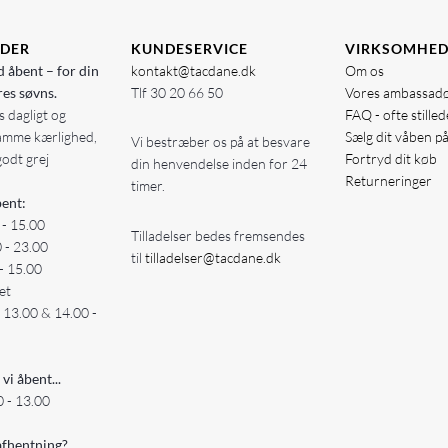
IDER
KUNDESERVICE
VIRKSOMHE
d åbent – for din
kontakt@tacdane.dk
Om os
res søvns.
Tlf
30 20 66 50
Vores ambassad
 dagligt og
FAQ - ofte stille
amme kærlighed,
Sælg dit våben p
Vi bestræber os på at besvare
godt grej
Fortryd dit køb
din henvendelse inden for 24
Returneringer
timer.
ent:
 - 15.00
Tilladelser bedes fremsendes
0 - 23.00
til
tilladelser@tacdane.dk
- 15.00
et
- 13.00 & 14.00 -
 vi åbent...
 - 13.00
fhentning?