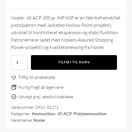
Nosler .45 ACP 185 gr JHP ASP er en fabriksfremstillet
pistolpatron med Jacketed Hollow Point-projektil,
udviklet til kontrolleret ekspansion og stabil funktion.
Patronerne er ladet med Noslers Assured Stopping
Power-projektil og kvalitetsmessing fra Nosler.
Nosler
TILFØJ TIL KURV
45
ACP
Tilføj til ønskeliste
185gr
JHP
Hurtig fragt på lagervarer
ASP
(50
Udvalgt grej i absolut topklasse
stk)
antal
Varenummer (SKU):
51271
Kategorier:
Ammunition
,
.45 ACP
,
Pistolammunition
Varemærke:
Nosler