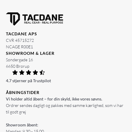
TACDANE APS
CVR 45715272
NCAGE R00E1
SHOWROOM & LAGER
Søndergade 16
6650 Brørup
4.7 stjerner på Trustpilot
ÅBNINGSTIDER
Vi holder altid åbent – for din skyld, ikke vores søvns.
Ordrer sendes dagligt og pakkes med samme kærlighed, som vi har
til godt grej
Showroom åbent:
Mandag: 9.30 - 15.00