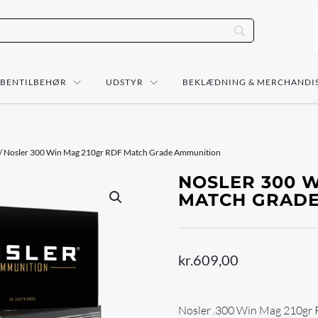
ÅBENTILBEHØR
UDSTYR
BEKLÆDNING & MERCHANDI
/ Nosler 300 Win Mag 210gr RDF Match Grade Ammunition
NOSLER 300 W
MATCH GRADE
kr.
609,00
Nosler .300 Win Mag 210gr 