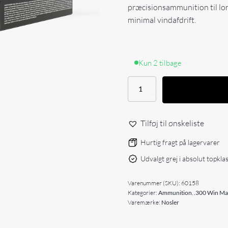
præcisionsammunition til lo
minimal vindafdrift.
Kun 2 tilbage
Nosler
300
Win
Mag
Tilføj til ønskeliste
210gr
RDF
Hurtig fragt på lagervarer
Match
Grade
Udvalgt grej i absolut topkla
Ammunition
antal
Varenummer (SKU):
60158
Kategorier:
Ammunition
,
.300 Win M
Varemærke:
Nosler