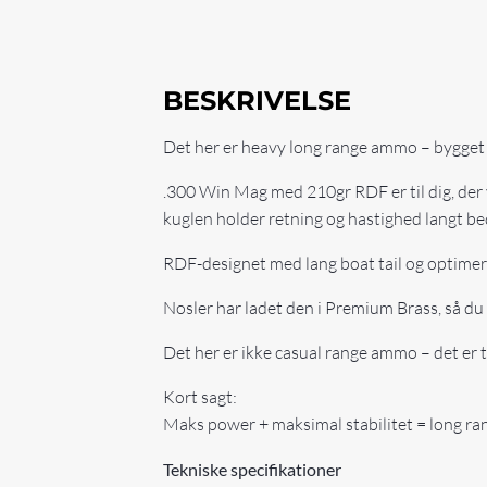
BESKRIVELSE
Det her er heavy long range ammo – bygget t
.300 Win Mag med 210gr RDF er til dig, der 
kuglen holder retning og hastighed langt be
RDF-designet med lang boat tail og optimeret
Nosler har ladet den i Premium Brass, så du 
Det her er ikke casual range ammo – det er t
Kort sagt:
Maks power + maksimal stabilitet = long ran
Tekniske specifikationer