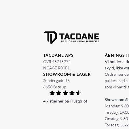
TACDANE APS
ÅBNINGST
CVR 45715272
Vi holder alti
NCAGE R00E1
skyld, ikke vo
SHOWROOM & LAGER
Ordrer sendes
Søndergade 16
pakkes med s
6650 Brørup
som vi har til 
Showroom åb
4.7 stjerner på Trustpilot
Mandag: 9.30
Tirsdag: 19.0
Onsdag: 9.30 
Torsdag: Lukk