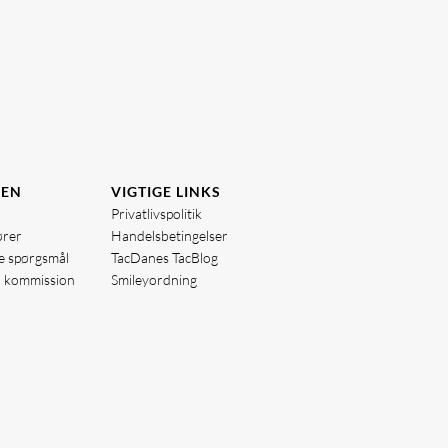
DEN
VIGTIGE LINKS
Privatlivspolitik
ører
Handelsbetingelser
de spørgsmål
TacDanes TacBlog
å kommission
Smileyordning