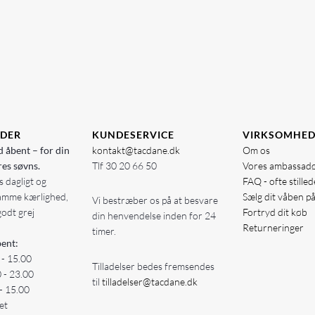
IDER
KUNDESERVICE
VIRKSOMHE
d åbent – for din
kontakt@tacdane.dk
Om os
res søvns.
Tlf
30 20 66 50
Vores ambassad
 dagligt og
FAQ - ofte stille
amme kærlighed,
Sælg dit våben p
Vi bestræber os på at besvare
godt grej
Fortryd dit køb
din henvendelse inden for 24
Returneringer
timer.
ent:
 - 15.00
Tilladelser bedes fremsendes
0 - 23.00
til
tilladelser@tacdane.dk
- 15.00
et