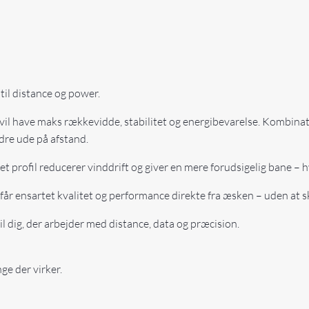
il distance og power.
vil have maks rækkevidde, stabilitet og energibevarelse. Kombinat
dre ude på afstand.
 profil reducerer vinddrift og giver en mere forudsigelig bane – hv
får ensartet kvalitet og performance direkte fra æsken – uden at sk
il dig, der arbejder med distance, data og præcision.
ge der virker.