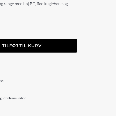
ng range med høj BC, flad kuglebane og
TILFØJ TIL KURV
sse
ag
,
Riffelammunition