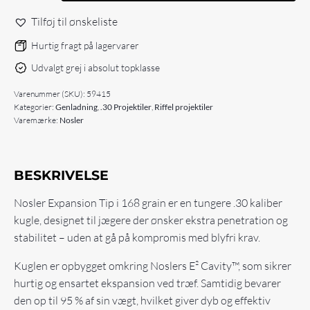
Caliber
168gr
Tilføj til ønskeliste
Expansion
Tip
Hurtig fragt på lagervarer
Lead
Udvalgt grej i absolut topklasse
Free
(50
Varenummer (SKU):
59415
stk)
Kategorier:
Genladning
,
.30 Projektiler
,
Riffel projektiler
antal
Varemærke:
Nosler
BESKRIVELSE
Nosler Expansion Tip i 168 grain er en tungere .30 kaliber
kugle, designet til jægere der ønsker ekstra penetration og
stabilitet – uden at gå på kompromis med blyfri krav.
Kuglen er opbygget omkring Noslers E² Cavity™, som sikrer
hurtig og ensartet ekspansion ved træf. Samtidig bevarer
den op til 95 % af sin vægt, hvilket giver dyb og effektiv