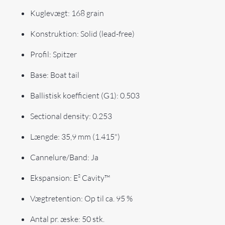
Kuglevægt: 168 grain
Konstruktion: Solid (lead-free)
Profil: Spitzer
Base: Boat tail
Ballistisk koefficient (G1): 0.503
Sectional density: 0.253
Længde: 35,9 mm (1.415")
Cannelure/Band: Ja
Ekspansion: E² Cavity™
Vægtretention: Op til ca. 95 %
Antal pr. æske: 50 stk.