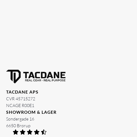
TACDANE APS
CVR 45715272
NCAGE R00E1
SHOWROOM & LAGER
Søndergade 16
6650 Brørup