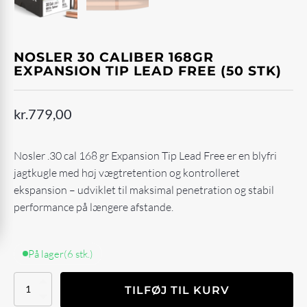
NOSLER 30 CALIBER 168GR
EXPANSION TIP LEAD FREE (50 STK)
kr.
779,00
Nosler .30 cal 168 gr Expansion Tip Lead Free er en blyfri
jagtkugle med høj vægtretention og kontrolleret
ekspansion – udviklet til maksimal penetration og stabil
performance på længere afstande.
På lager
(6 stk.)
Nosler
TILFØJ TIL KURV
30