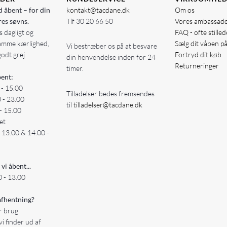
d åbent – for din
kontakt@tacdane.dk
Om os
res søvns.
Tlf
30 20 66 50
Vores ambassad
 dagligt og
FAQ - ofte stille
amme kærlighed,
Sælg dit våben p
Vi bestræber os på at besvare
godt grej
Fortryd dit køb
din henvendelse inden for 24
Returneringer
timer.
ent:
 - 15.00
Tilladelser bedes fremsendes
0 - 23.00
til
tilladelser@tacdane.dk
- 15.00
et
- 13.00 & 14.00 -
 vi åbent...
 - 13.00
fhentning?
er brug
vi finder ud af