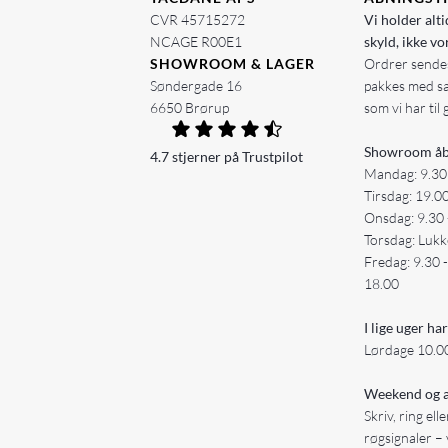
CVR 45715272
Vi holder alti
NCAGE R00E1
skyld, ikke vo
SHOWROOM & LAGER
Ordrer sendes
Søndergade 16
pakkes med s
6650 Brørup
som vi har til 
Showroom åb
4.7 stjerner på Trustpilot
Mandag: 9.30
Tirsdag: 19.0
Onsdag: 9.30 
Torsdag: Lukk
Fredag: 9.30 
18.00
I lige uger har
Lørdage 10.00
Weekend og a
Skriv, ring ell
røgsignaler – 