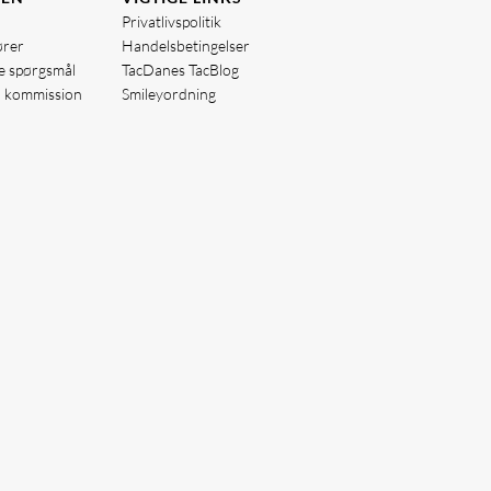
Privatlivspolitik
ører
Handelsbetingelser
de spørgsmål
TacDanes TacBlog
å kommission
Smileyordning