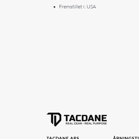
Fremstillet i: USA
TACDANE APS
ÅBNINGST