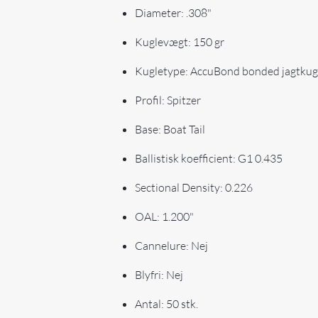
Diameter: .308"
Kuglevægt: 150 gr
Kugletype: AccuBond bonded jagtkug
Profil: Spitzer
Base: Boat Tail
Ballistisk koefficient: G1 0.435
Sectional Density: 0.226
OAL: 1.200"
Cannelure: Nej
Blyfri: Nej
Antal: 50 stk.