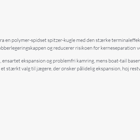
a en polymer-spidset spitzer-kugle med den stærke terminaleffek
bberlegeringskappen og reducerer risikoen for kerneseparation v
k, ensartet ekspansion og problemfri kamring, mens boat-tail bas
r et stærkt valg til jægere, der ønsker pålidelig ekspansion, høj 