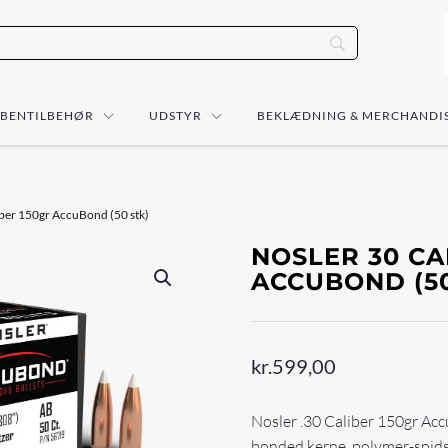
ÅBENTILBEHØR
UDSTYR
BEKLÆDNING & MERCHANDI
iber 150gr AccuBond (50 stk)
NOSLER 30 CA
ACCUBOND (50
kr.
599,00
Nosler .30 Caliber 150gr Ac
bonded kerne, polymer-spids o