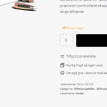
præcision, kontrolleret eksp
lange afstande.
På fjernlager
Nosler
30
Caliber
150gr
Tilføj til ønskeliste
AccuBond
(50
Hurtig fragt på lagervarer
stk)
antal
Udvalgt grej i absolut topkla
Varenummer (SKU):
56719
Kategorier:
Riffel projektiler
,
.30 Proje
Varemærke:
Nosler