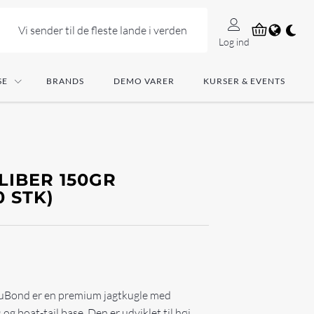
Vi sender til de fleste lande i verden
Log ind
SE
BRANDS
DEMO VARER
KURSER & EVENTS
LIBER 150GR
 STK)
cuBond er en premium jagtkugle med
g boat-tail base. Den er udviklet til høj