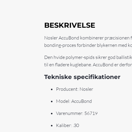
BESKRIVELSE
Nosler AccuBond kombinerer præcisionen fr
bonding-proces forbinder blykernen med ko
Den hvide polymer-spids sikrer god ballisti
til en fladere kuglebane. AccuBond er derfo
Tekniske specifikationer
Producent: Nosler
Model: AccuBond
Varenummer: 56719
Kaliber: .30