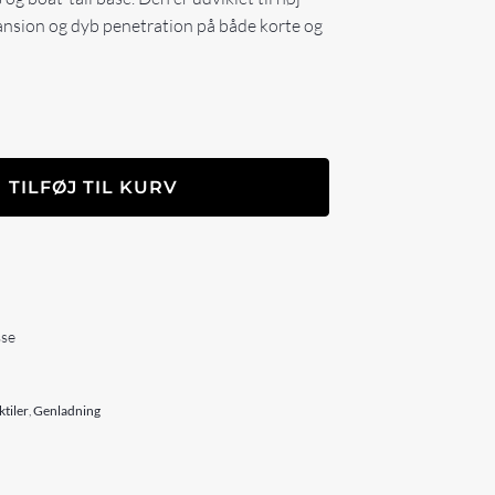
ansion og dyb penetration på både korte og
TILFØJ TIL KURV
sse
ktiler
,
Genladning