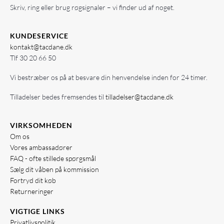
Skriv, ring eller brug røgsignaler – vi finder ud af noget.
KUNDESERVICE
kontakt@tacdane.dk
Tlf
30 20 66 50
Vi bestræber os på at besvare din henvendelse inden for 24 timer.
Tilladelser bedes fremsendes til
tilladelser@tacdane.dk
VIRKSOMHEDEN
Om os
Vores ambassadører
FAQ - ofte stillede spørgsmål
Sælg dit våben på kommission
Fortryd dit køb
Returneringer
VIGTIGE LINKS
Privatlivspolitik