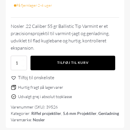
På fjernlager
·
2-4 uger
Nosler .22 Caliber 55 gr Ballistic Tip Varmint er et
præcisionsprojektil til varmint-jagt og
genladning
,
udviklet til flad kuglebane og hurtig, kontrolleret
ekspansion.
Nosler
TILFØJ TIL KURV
22
Caliber
Tilføj til ønskeliste
55gr
Ballistic
Hurtig fragt på lagervarer
Tip
Varmint
Udvalgt grej i absolut topklasse
(100
stk)
Varenummer (SKU):
39526
antal
Kategorier:
Riffel projektiler
,
5.6 mm Projektiler
,
Genladning
Varemærke:
Nosler