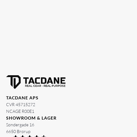
TACDANE APS
CVR 45715272
NCAGE R00E1
SHOWROOM & LAGER
Søndergade 16
6650 Brørup