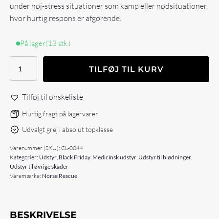
under høj-stress situationer som kamp eller nødsituationer,
hvor hurtig respons er afgørende.
På lager
(13 stk.)
NORSE
TILFØJ TIL KURV
RESCUE
Emergency
Dressing
Tilføj til ønskeliste
4''
antal
Hurtig fragt på lagervarer
Udvalgt grej i absolut topklasse
Varenummer (SKU):
CL-0044
Kategorier:
Udstyr
,
Black Friday
,
Medicinsk udstyr
,
Udstyr til blødninger
,
Udstyr til øvrige skader
Varemærke:
Norse Rescue
BESKRIVELSE