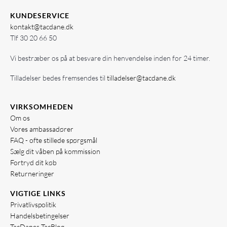
KUNDESERVICE
kontakt@tacdane.dk
Tlf
30 20 66 50
Vi bestræber os på at besvare din henvendelse inden for 24 timer.
Tilladelser bedes fremsendes til
tilladelser@tacdane.dk
VIRKSOMHEDEN
Om os
Vores ambassadører
FAQ - ofte stillede spørgsmål
Sælg dit våben på kommission
Fortryd dit køb
Returneringer
VIGTIGE LINKS
Privatlivspolitik
Handelsbetingelser
TacDanes TacBlog