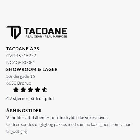
TACDANE APS
CVR 45715272
NCAGE R00E1
SHOWROOM & LAGER
Søndergade 16
6650 Brørup
4.7 stjerner på Trustpilot
ÅBNINGSTIDER
Vi holder altid åbent – for din skyld, ikke vores søvns.
Ordrer sendes dagligt og pakkes med samme kærlighed, som vi har
til godt grej