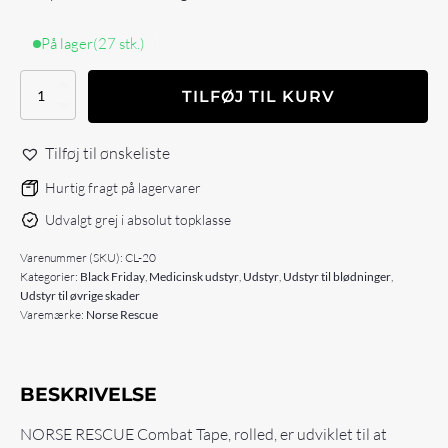
På lager
(27 stk.)
NORSE
TILFØJ TIL KURV
RESCUE
Combat
Tape
Tilføj til ønskeliste
antal
Hurtig fragt på lagervarer
Udvalgt grej i absolut topklasse
Varenummer (SKU):
CL-20
Kategorier:
Black Friday
,
Medicinsk udstyr
,
Udstyr
,
Udstyr til blødninger
,
Udstyr til øvrige skader
Varemærke:
Norse Rescue
BESKRIVELSE
NORSE RESCUE Combat Tape, rolled, er udviklet til at