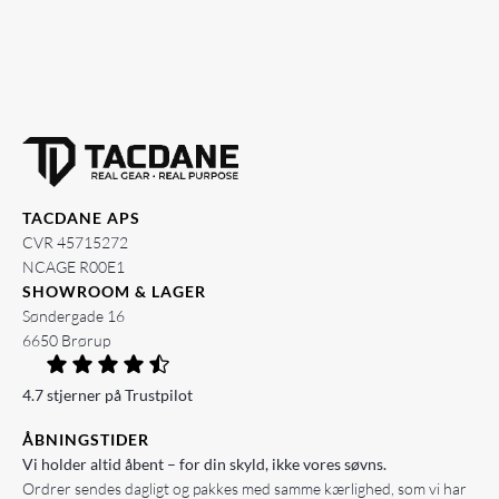
TACDANE APS
CVR 45715272
NCAGE R00E1
SHOWROOM & LAGER
Søndergade 16
6650 Brørup
4.7 stjerner på Trustpilot
ÅBNINGSTIDER
Vi holder altid åbent – for din skyld, ikke vores søvns.
Ordrer sendes dagligt og pakkes med samme kærlighed, som vi har