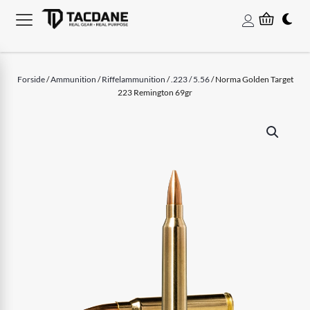
Forside
/
Ammunition
/
Riffelammunition
/
.223 / 5.56
/ Norma Golden Target
223 Remington 69gr