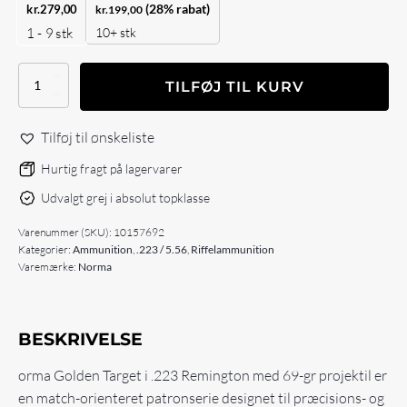
(28% rabat)
kr.
279,00
kr.
199,00
10+ stk
1 - 9
stk
Norma
TILFØJ TIL KURV
Golden
Target
223
Tilføj til ønskeliste
Remington
69gr
Hurtig fragt på lagervarer
antal
Udvalgt grej i absolut topklasse
Varenummer (SKU):
10157692
Kategorier:
Ammunition
,
.223 / 5.56
,
Riffelammunition
Varemærke:
Norma
BESKRIVELSE
orma Golden Target i .223 Remington med 69-gr projektil er
en match-orienteret patronserie designet til præcisions- og