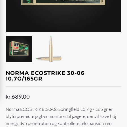
NORMA ECOSTRIKE 30-06
10.7G/165GR
kr.
689,00
Norma ECOSTRIKE .30-06 Springfield 10,7 g / 165 gr er
blyfri premium jagtammunition til jægere, der vil have høj
energi, dyb penetration og kontrolleret ekspansion i en