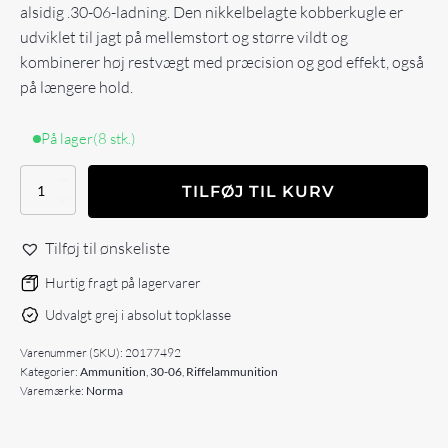
alsidig .30-06-ladning. Den nikkelbelagte kobberkugle er
udviklet til jagt på mellemstort og større vildt og
kombinerer høj restvægt med præcision og god effekt, også
på længere hold.
På lager
(8 stk.)
NORMA
TILFØJ TIL KURV
ECOSTRIKE
30-
06
Tilføj til ønskeliste
10.7G/165gr
antal
Hurtig fragt på lagervarer
Udvalgt grej i absolut topklasse
Varenummer (SKU):
20177492
Kategorier:
Ammunition
,
30-06
,
Riffelammunition
Varemærke:
Norma