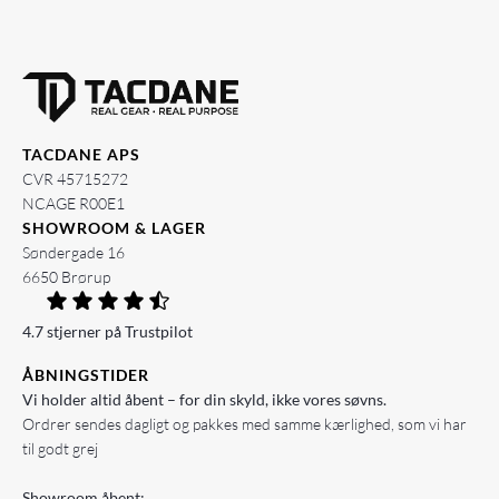
TACDANE APS
CVR 45715272
NCAGE R00E1
SHOWROOM & LAGER
Søndergade 16
6650 Brørup
4.7 stjerner på Trustpilot
ÅBNINGSTIDER
Vi holder altid åbent – for din skyld, ikke vores søvns.
Ordrer sendes dagligt og pakkes med samme kærlighed, som vi har
til godt grej
Showroom åbent: