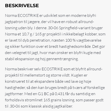
BESKRIVELSE
Norma ECOSTRIKE er udviklet som en moderne blyfri
jagtpatron til jægere, der vil have en robust allround-
løsning uden bly. I denne .30-06 Springfield-variant bruger
Norma et 10,7 g / 165 gr projektil i nikkelbelagt kobber, som
er lavet til dyb penetration, næsten 100 % vægtbevarelse
og sikker funktion over et bredt hastighedsområde. Det gør
den velegnet til jagt, hvor man ønsker en blyfri kugle med
stabil ekspansion og høj gennemtrængning.
Norma beskriver selv ECOSTRIKE som et blyfrit allround-
projektil til mellemstort og større vildt. Kuglen er
konstrueret til at ekspandere både ved lave og høje
hastigheder, så den kan bruges bredt på tværs af forskellige
jagtformer. Med en G1 BC på 0,431 får du samtidig en
forholdsvis strømlinet 165 grains løsning, som passer godt
til .30-06 som klassisk alsidig jagtkaliber.