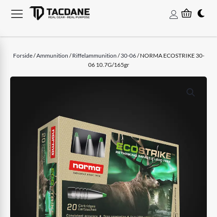
Forside
/
Ammunition
/
Riffelammunition
/
30-06
/ NORMA ECOSTRIKE 30-
06 10.7G/165gr