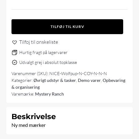
Mystery
TILFØJ TIL KURV
Ranch
NICE
Tilføj til ønskeliste
Wolfpup
Coyote
Hurtig fragt på lagervarer
antal
Udvalgt grej i absolut topklasse
Varenummer (SKU):
NICE-Wolfpup-N-COY-N-N-N
Kategorier:
Øvrigt udstyr & tasker
,
Demo varer
,
Opbevaring
& organisering
Varemærke:
Mystery Ranch
Beskrivelse
Ny med mærker