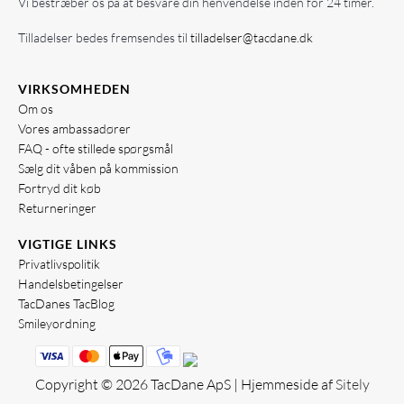
Vi bestræber os på at besvare din henvendelse inden for 24 timer.
Tilladelser bedes fremsendes til
tilladelser@tacdane.dk
VIRKSOMHEDEN
Om os
Vores ambassadører
FAQ - ofte stillede spørgsmål
Sælg dit våben på kommission
Fortryd dit køb
Returneringer
VIGTIGE LINKS
Privatlivspolitik
Handelsbetingelser
TacDanes TacBlog
Smileyordning
Copyright © 2026 TacDane ApS | Hjemmeside af
Sitely