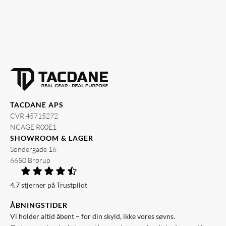
TACDANE APS
CVR 45715272
NCAGE R00E1
SHOWROOM & LAGER
Søndergade 16
6650 Brørup
4.7 stjerner på Trustpilot
ÅBNINGSTIDER
Vi holder altid åbent – for din skyld, ikke vores søvns.