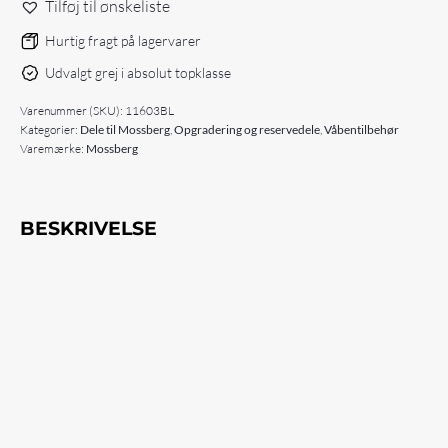
Tilføj til ønskeliste
ASSEMBLY,
7-
Hurtig fragt på lagervarer
3/4"
Udvalgt grej i absolut topklasse
antal
Varenummer (SKU):
11603BL
Kategorier:
Dele til Mossberg
,
Opgradering og reservedele
,
Våbentilbehør
Varemærke:
Mossberg
BESKRIVELSE