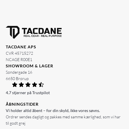
TACDANE APS
CVR 45715272
NCAGE R00E1
SHOWROOM & LAGER
Søndergade 16
6650 Brørup
4.7 stjerner på Trustpilot
ÅBNINGSTIDER
Vi holder altid åbent – for din skyld, ikke vores søvns.
Ordrer sendes dagligt og pakkes med samme kærlighed, som vi har
til godt grej