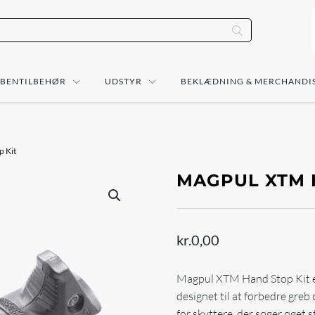
ÅBENTILBEHØR
UDSTYR
BEKLÆDNING & MERCHANDI
 Kit
MAGPUL XTM 
kr.
0,00
Magpul XTM Hand Stop Kit er 
designet til at forbedre greb
for skyttere, der søger øget s