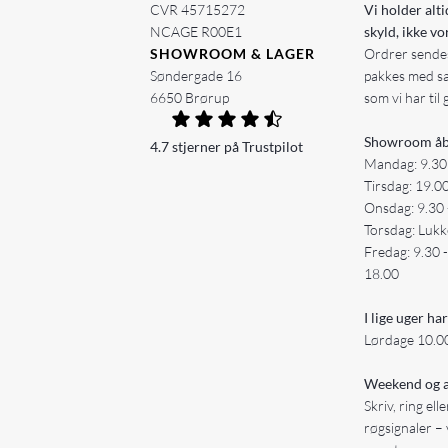
CVR 45715272
Vi holder alti
NCAGE R00E1
skyld, ikke vo
SHOWROOM & LAGER
Ordrer sendes
Søndergade 16
pakkes med s
6650 Brørup
som vi har til 
Showroom åb
4.7 stjerner på Trustpilot
Mandag: 9.30
Tirsdag: 19.0
Onsdag: 9.30 
Torsdag: Lukk
Fredag: 9.30 
18.00
I lige uger har
Lørdage 10.00
Weekend og a
Skriv, ring ell
røgsignaler – 