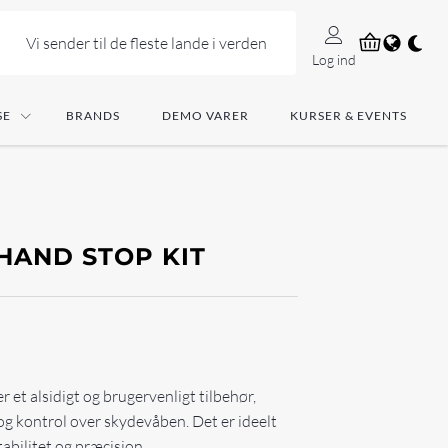
Vi sender til de fleste lande i verden
Log ind
SE
BRANDS
DEMO VARER
KURSER & EVENTS
HAND STOP KIT
et alsidigt og brugervenligt tilbehør,
 og kontrol over skydevåben. Det er ideelt
tabilitet og præcision.