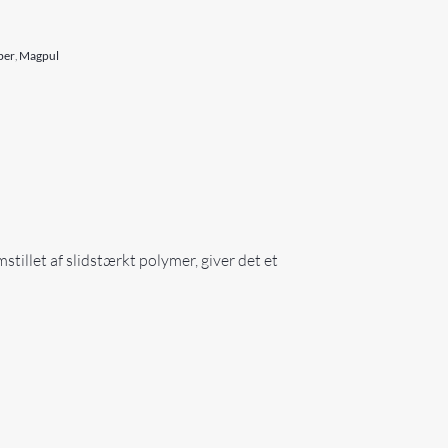
ber
,
Magpul
illet af slidstærkt polymer, giver det et