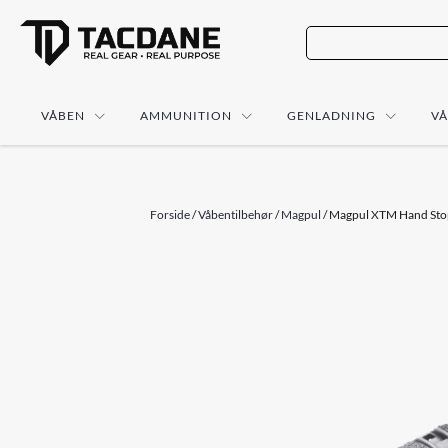
VÅBEN
AMMUNITION
GENLADNING
V
Forside
/
Våbentilbehør
/
Magpul
/ Magpul XTM Hand Stop