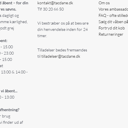
d åbent – for din
kontakt@tacdane.dk
Om os
res søvns.
Tlf
30 20 66 50
Vores ambassad
 dagligt og
FAQ - ofte stille
amme kærlighed,
Sælg dit våben p
Vi bestræber os på at besvare
godt grej
Fortryd dit køb
din henvendelse inden for 24
Returneringer
timer.
ent:
 - 15.00
Tilladelser bedes fremsendes
0 - 23.00
til
tilladelser@tacdane.dk
- 15.00
et
- 13.00 & 14.00 -
 vi åbent...
 - 13.00
fhentning?
er brug
vi finder ud af