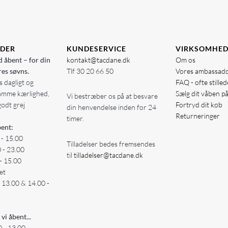
IDER
KUNDESERVICE
VIRKSOMHE
d åbent – for din
kontakt@tacdane.dk
Om os
res søvns.
Tlf
30 20 66 50
Vores ambassad
 dagligt og
FAQ - ofte stille
amme kærlighed,
Sælg dit våben p
Vi bestræber os på at besvare
godt grej
Fortryd dit køb
din henvendelse inden for 24
Returneringer
timer.
ent:
 - 15.00
Tilladelser bedes fremsendes
0 - 23.00
til
tilladelser@tacdane.dk
- 15.00
et
- 13.00 & 14.00 -
 vi åbent...
 - 13.00