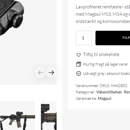
Lavprofileret remfæste i stå
med Magpul MS3, MS4 og an
slidstærkt og korrosionsbe
Magpul
TIL
RSA
Rail
Sling
Tilføj til ønskeliste
Attachment
antal
Hurtig fragt på lagervarer
Udvalgt grej i absolut topk
Varenummer (SKU):
MAG502
Kategorier:
Våbentilbehør
,
Re
Varemærke:
Magpul