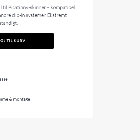
l til Picatinny-skinner – kompatibel
dre clip-in systemer. Ekstremt
standigt.
FØJ TIL KURV
lasse
mme & montage