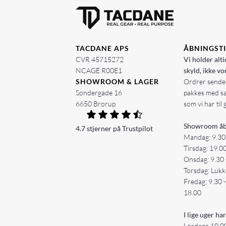
TACDANE APS
ÅBNINGST
CVR 45715272
Vi holder alti
NCAGE R00E1
skyld, ikke vo
SHOWROOM & LAGER
Ordrer sendes
Søndergade 16
pakkes med s
6650 Brørup
som vi har til 
Showroom åb
4.7 stjerner på Trustpilot
Mandag: 9.30
Tirsdag: 19.0
Onsdag: 9.30 
Torsdag: Lukk
Fredag: 9.30 
18.00
I lige uger har
Lørdage 10.00