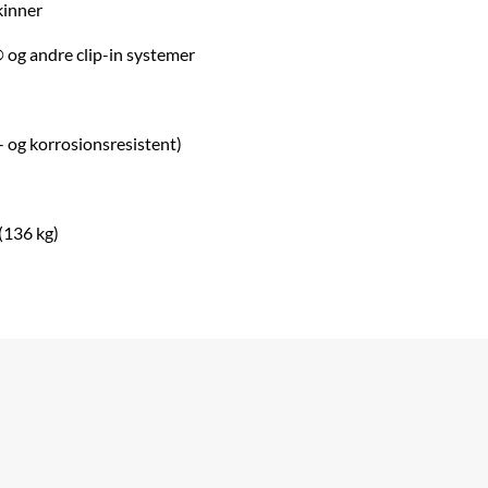
kinner
g andre clip-in systemer
- og korrosionsresistent)
(136 kg)