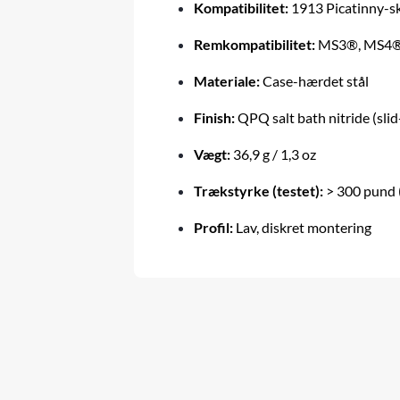
Kompatibilitet:
1913 Picatinny-s
Remkompatibilitet:
MS3®, MS4® o
Materiale:
Case-hærdet stål
Finish:
QPQ salt bath nitride (slid
Vægt:
36,9 g / 1,3 oz
Trækstyrke (testet):
> 300 pund 
Profil:
Lav, diskret montering