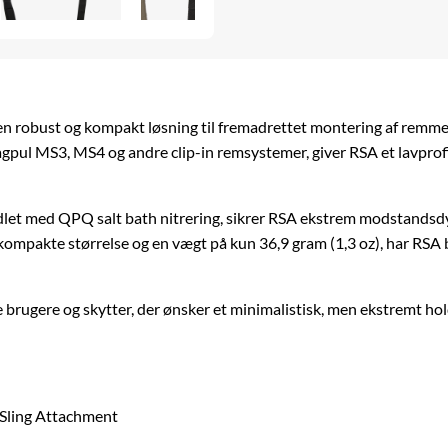
 en robust og kompakt løsning til fremadrettet montering af remm
gpul MS3, MS4 og andre clip-in remsystemer, giver RSA et lavprofi
ndlet med QPQ salt bath nitrering, sikrer RSA ekstrem modstandsdy
kompakte størrelse og en vægt på kun 36,9 gram (1,3 oz), har RSA
le brugere og skytter, der ønsker et minimalistisk, men ekstremt h
 Sling Attachment