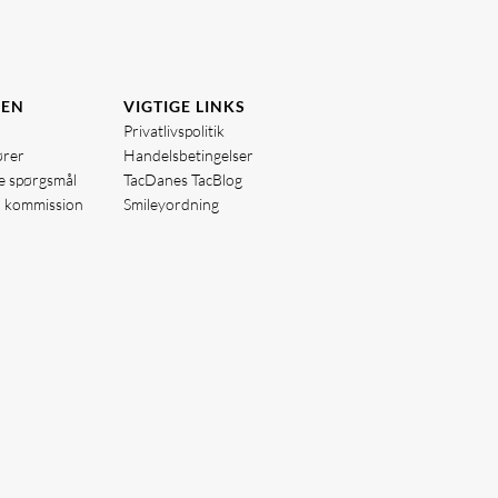
DEN
VIGTIGE LINKS
Privatlivspolitik
ører
Handelsbetingelser
de spørgsmål
TacDanes TacBlog
å kommission
Smileyordning