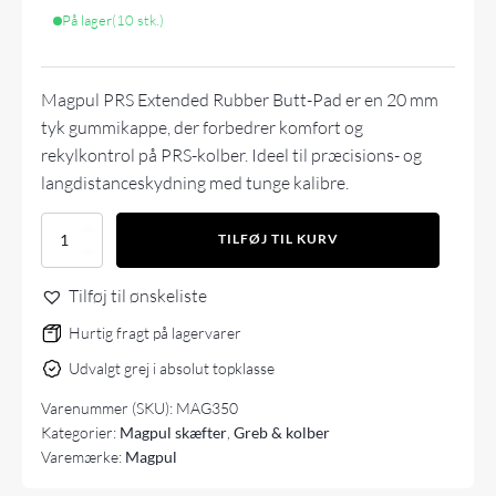
På lager
(10 stk.)
Magpul PRS Extended Rubber Butt-Pad er en 20 mm
tyk gummikappe, der forbedrer komfort og
rekylkontrol på PRS-kolber. Ideel til præcisions- og
langdistanceskydning med tunge kalibre.
Magpul
TILFØJ TIL KURV
PRS
Extended
Tilføj til ønskeliste
Rubber
Butt-
Hurtig fragt på lagervarer
Pad,
0.80"
Udvalgt grej i absolut topklasse
antal
Varenummer (SKU):
MAG350
Kategorier:
Magpul skæfter
,
Greb & kolber
Varemærke:
Magpul