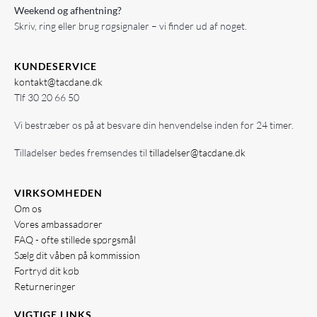
Weekend og afhentning?
Skriv, ring eller brug røgsignaler – vi finder ud af noget.
KUNDESERVICE
kontakt@tacdane.dk
Tlf
30 20 66 50
Vi bestræber os på at besvare din henvendelse inden for 24 timer.
Tilladelser bedes fremsendes til
tilladelser@tacdane.dk
VIRKSOMHEDEN
Om os
Vores ambassadører
FAQ - ofte stillede spørgsmål
Sælg dit våben på kommission
Fortryd dit køb
Returneringer
VIGTIGE LINKS