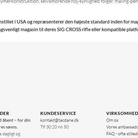
olymerkonstruktion, selvsmørende høj-synlighed følger, maling-pen 
llet i USA og repræsenterer den højeste standard inden for magas
ingsvenligt magasin til deres SIG CROSS rifle eller kompatible plat
IDER
KUNDESERVICE
VIRKSOMHE
d åbent – for din
kontakt@tacdane.dk
Om os
res søvns.
Tlf
30 20 66 50
Vores ambassad
 dagligt og
FAQ - ofte stille