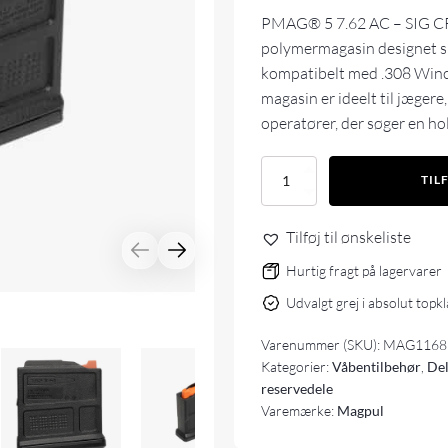
PMAG® 5 7.62 AC – SIG CRO
polymermagasin designet spe
kompatibelt med .308 Winc
magasin er ideelt til jæger
operatører, der søger en ho
Magpul
TIL
PMAG
5
7.62
Tilføj til ønskeliste
AC
–
Hurtig fragt på lagervarer
SIG
Udvalgt grej i absolut topk
CROSS
antal
Varenummer (SKU):
MAG1168
Kategorier:
Våbentilbehør
,
Del
reservedele
Varemærke:
Magpul