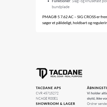
Funktioner
: Slag- og knusefast p
bundplade
PMAG® 5 7.62 AC – SIG CROSS er fremsti
søger et pålideligt, holdbart og reguler
TACDANE APS
ÅBNINGST
CVR 45715272
Vi holder alti
NCAGE R00E1
skyld, ikke vo
SHOWROOM & LAGER
Ordrer sendes