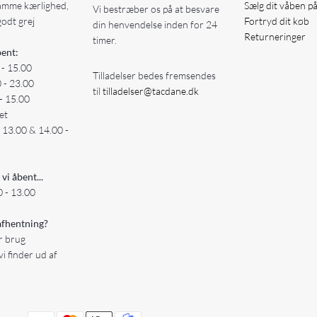
amme kærlighed,
Sælg dit våben p
Vi bestræber os på at besvare
godt grej
Fortryd dit køb
din henvendelse inden for 24
Returneringer
timer.
ent:
 - 15.00
Tilladelser bedes fremsendes
0 - 23.00
til
tilladelser@tacdane.dk
- 15.00
et
- 13.00 & 14.00 -
 vi åbent...
 - 13.00
fhentning?
er brug
vi finder ud af