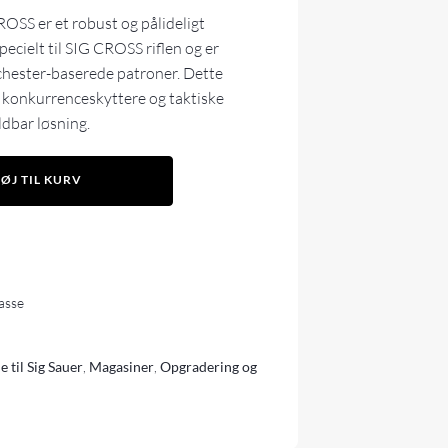
SS er et robust og pålideligt
cielt til SIG CROSS riflen og er
hester-baserede patroner. Dette
e, konkurrenceskyttere og taktiske
ldbar løsning.
FØJ TIL KURV
lasse
e til Sig Sauer
,
Magasiner
,
Opgradering og