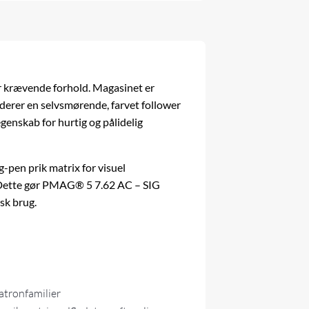
 krævende forhold. Magasinet er
derer en selvsmørende, farvet follower
genskab for hurtig og pålidelig
-pen prik matrix for visuel
t. Dette gør PMAG® 5 7.62 AC – SIG
isk brug.
atronfamilier