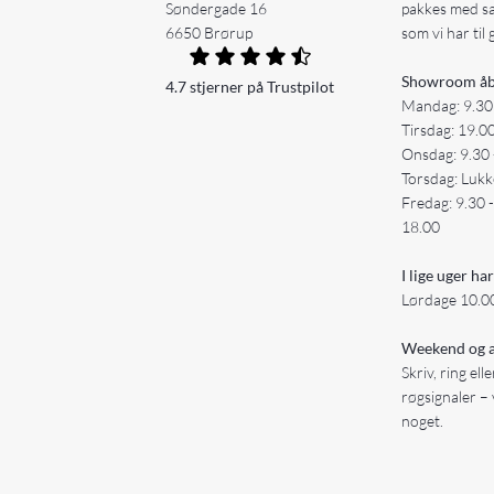
Søndergade 16
pakkes med s
6650 Brørup
som vi har til 
Showroom åb
4.7 stjerner på Trustpilot
Mandag: 9.30
Tirsdag: 19.0
Onsdag: 9.30 
Torsdag: Lukk
Fredag: 9.30 
18.00
I lige uger har
Lørdage 10.00
Weekend og a
Skriv, ring ell
røgsignaler – 
noget.