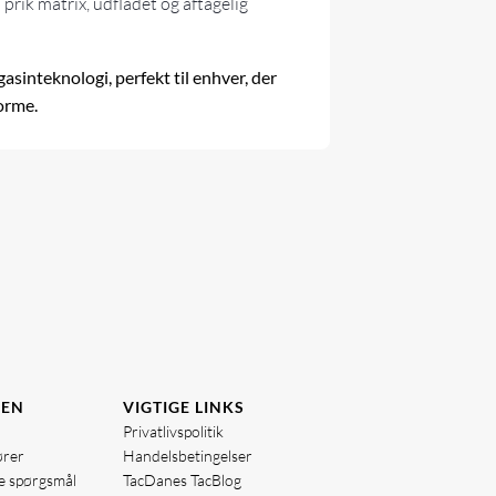
prik matrix, udfladet og aftagelig
inteknologi, perfekt til enhver, der
forme.
DEN
VIGTIGE LINKS
Privatlivspolitik
ører
Handelsbetingelser
de spørgsmål
TacDanes TacBlog