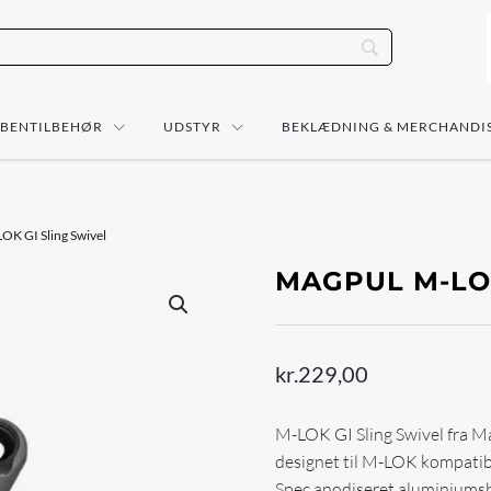
ÅBENTILBEHØR
UDSTYR
BEKLÆDNING & MERCHANDI
OK GI Sling Swivel
MAGPUL M-LOK
kr.
229,00
M-LOK GI Sling Swivel fra Ma
designet til M-LOK kompatibl
Spec anodiseret aluminiumsb