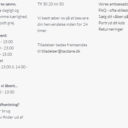
res søvns.
Tlf
30 20 66 50
Vores ambassad
 dagligt og
FAQ - ofte stille
amme kærlighed,
Sælg dit våben p
Vi bestræber os på at besvare
godt grej
Fortryd dit køb
din henvendelse inden for 24
Returneringer
timer.
ent:
 - 15.00
Tilladelser bedes fremsendes
0 - 23.00
til
tilladelser@tacdane.dk
- 15.00
et
- 13.00 & 14.00 -
 vi åbent...
 - 13.00
fhentning?
er brug
vi finder ud af