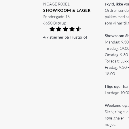
NCAGE R00E1
skyld, ikke vo
SHOWROOM & LAGER
Ordrer sendes
Søndergade 16
pakkes med s
6650 Brørup
som vi har til 
Showroom åb
4.7 stjerner på Trustpilot
Mandag: 9.30
Tirsdag: 19.0
Onsdag: 9.30 
Torsdag: Lukk
Fredag: 9.30 
18.00
I lige uger har
Lørdage 10.00
Weekend og a
Skriv, ring ell
røgsignaler – 
noget.