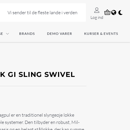
Vi sender til de fleste lande i verden
Log ind
SE
BRANDS
DEMO VARER
KURSER & EVENTS
 GI SLING SWIVEL
gpul er en traditionel slyngeøje løkke
e systemer. Den tilbyder en robust, Mil-
asis og en belagt stålløkke, der kan rumme