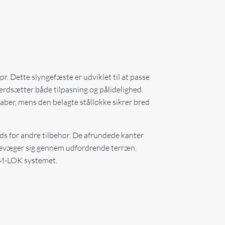
. Dette slyngefæste er udviklet til at passe
værdsætter både tilpasning og pålidelighed.
ber, mens den belagte stålløkke sikrer bred
ds for andre tilbehør. De afrundede kanter
er bevæger sig gennem udfordrende terræn.
l M-LOK systemet.