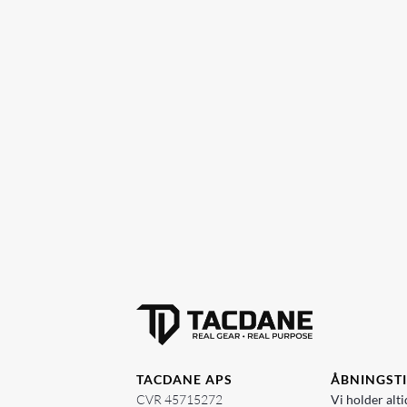
TACDANE APS
ÅBNINGST
CVR 45715272
Vi holder alti