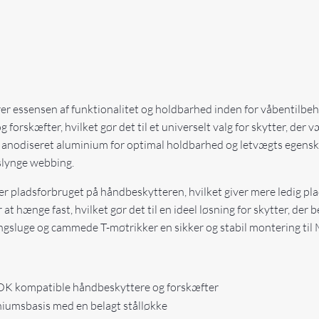
essensen af funktionalitet og holdbarhed inden for våbentilbehør
forskæfter, hvilket gør det til et universelt valg for skytter, der 
 anodiseret aluminium for optimal holdbarhed og letvægts egenska
 slynge webbing.
 pladsforbruget på håndbeskytteren, hvilket giver mere ledig pla
r at hænge fast, hvilket gør det til en ideel løsning for skytter, d
ngsluge og cammede T-møtrikker en sikker og stabil montering ti
OK kompatible håndbeskyttere og forskæfter
iumsbasis med en belagt stålløkke