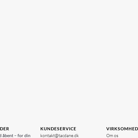
IDER
KUNDESERVICE
VIRKSOMHE
d åbent – for din
kontakt@tacdane.dk
Om os