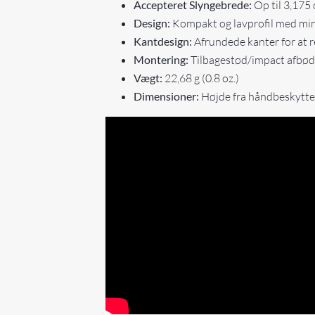
Accepteret Slyngebrede:
Op til 3,175 
Design:
Kompakt og lavprofil med min
Kantdesign:
Afrundede kanter for at r
Montering:
Tilbagestød/impact afbød
Vægt:
22,68 g (0.8 oz.)
Dimensioner:
Højde fra håndbeskytter