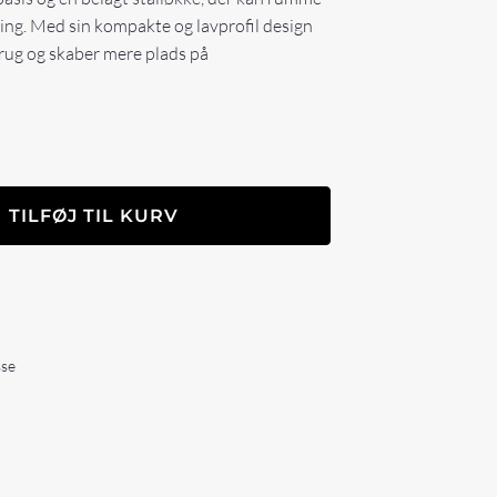
bing. Med sin kompakte og lavprofil design
rug og skaber mere plads på
TILFØJ TIL KURV
sse