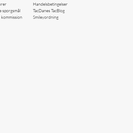
ører
Handelsbetingelser
de spørgsmål
TacDanes TacBlog
å kommission
Smileyordning