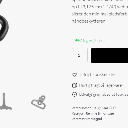
op til 3,175 cm (1-1/4”) web
sikrer den minimal pladsforb
håndbeskytteren.
På lager
(4 stk.)
Magpul
M-
LOK
GI
Tilføj til ønskeliste
Sling
Swivel
Hurtig fragt på lagervarer
antal
Udvalgt grej i absolut topkla
Varenummer (SKU):
MAG809
Kategori:
Remme & montage
Varemærke:
Magpul